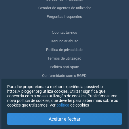
Gerador de agentes de utilizador
Perguntas frequentes
Сcontactar-nos
Denunciar abuso
Política de privacidade
Termos de utilização
Política anti-spam
Conformidade com o RGPD
Apagar os meus dados
Para lhe proporcionar a melhor experiência possível, o
https://iplogger.org utiliza cookies. Utilizar significa que
Retirar o consentimento
concorda com a nossa utilização de cookies. Publicámos uma
nova política de cookies, que deve ler para saber mais sobre os
cookies que utilizamos. Ver
política
de cookies
INSCREVER-SE
Aceitar e fechar
X
INICIAR SESSÃO