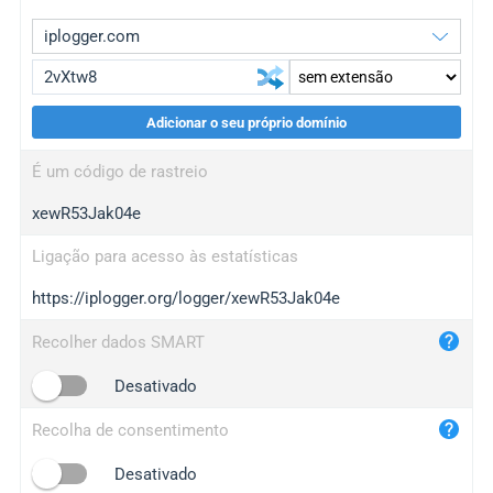
Adicionar o seu próprio domínio
iplogger.org
upgrade
É um código de rastreio
wl.gl
upgrade
xewR53Jak04e
ed.tc
upgrade
bc.ax
upgrade
Ligação para acesso às estatísticas
https://iplogger.org/logger/xewR53Jak04e
iplogger.com
maper.info
Recolher dados SMART
iplogger.co
Desativado
2no.co
Recolha de consentimento
yip.su
iplogger.info
Desativado