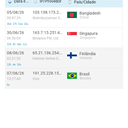
Data e hora
IP/Provedor
País/Cidade
05/08/26
103.138.173.230:38918
Bangladesh
Dohār
00:47:29
Wahiduzzaman Shanto
35d 17h 51m 25s
30/06/26
163.7.15.251:44427
Singapura
Singapore
06:56:04
Byteplus Pte. Ltd
22d 4h 34m 11s
08/06/26
65.21.136.254:46334
Finlândia
Helsinki
02:21:53
Hetzner Online GmbH
13h 4m 10s
07/06/26
191.25.228.153:59011
Brasil
Brasília
13:17:43
Vivo
0s