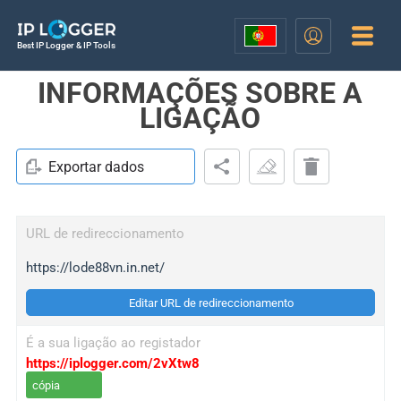
Best IP Logger & IP Tools
INFORMAÇÕES SOBRE A
LIGAÇÃO
Exportar dados
URL de redireccionamento
https://lode88vn.in.net/
Editar URL de redireccionamento
É a sua ligação ao registador
https://iplogger.com/2vXtw8
cópia