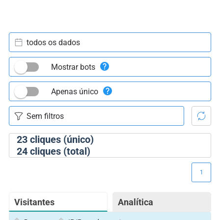
todos os dados
Mostrar bots
Apenas único
23
cliques (único)
24
cliques (total)
1
Visitantes
Analítica