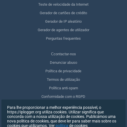
Teste de velocidade da Internet
Gerador de cartões de crédito
Gerador de IP aleatório
Gerador de agentes de utilizador
Perguntas frequentes
Сcontactar-nos
Denunciar abuso
Política de privacidade
Termos de utilização
Política anti-spam
Conformidade com o RGPD
Apagar os meus dados
Para lhe proporcionar a melhor experiência possível, o
https://iplogger.org utiliza cookies. Utilizar significa que
Retirar o consentimento
concorda com a nossa utilização de cookies. Publicámos uma
nova política de cookies, que deve ler para saber mais sobre os
cookies que utilizamos. Ver
política
de cookies