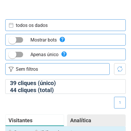
todos os dados
Mostrar bots
Apenas único
39
cliques (único)
44
cliques (total)
1
Visitantes
Analítica