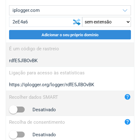
Adicionar o seu próprio domínio
iplogger.org
upgrade
É um código de rastreio
wl.gl
upgrade
rdfE5JlBOvBK
ed.tc
upgrade
bc.ax
upgrade
Ligação para acesso às estatísticas
https://iplogger.org/logger/rdfE5JlBOvBK
iplogger.com
maper.info
Recolher dados SMART
iplogger.co
Desativado
2no.co
Recolha de consentimento
yip.su
iplogger.info
Desativado