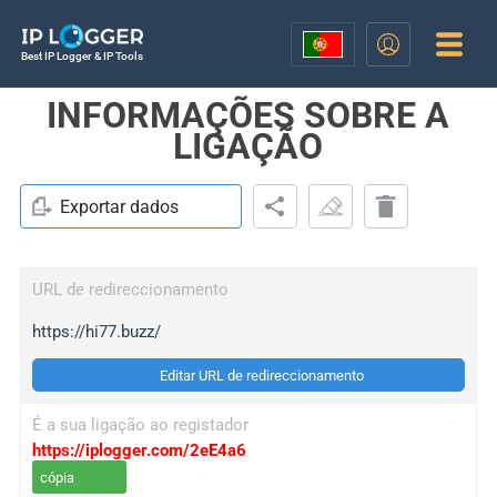
Best IP Logger & IP Tools
INFORMAÇÕES SOBRE A
LIGAÇÃO
Exportar dados
URL de redireccionamento
https://hi77.buzz/
Editar URL de redireccionamento
É a sua ligação ao registador
https://iplogger.com/2eE4a6
cópia