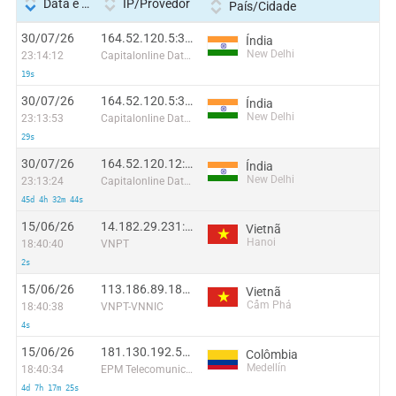
Data e hora
IP/Provedor
País/Cidade
30/07/26
164.52.120.5:34050
Índia
New Delhi
23:14:12
Capitalonline Data Service (HK) Co
19s
30/07/26
164.52.120.5:3424
Índia
New Delhi
23:13:53
Capitalonline Data Service (HK) Co
29s
30/07/26
164.52.120.12:9595
Índia
New Delhi
23:13:24
Capitalonline Data Service (HK) Co
45d 4h 32m 44s
15/06/26
14.182.29.231:60442
Vietnã
Hanoi
18:40:40
VNPT
2s
15/06/26
113.186.89.181:57473
Vietnã
Cẩm Phả
18:40:38
VNPT-VNNIC
4s
15/06/26
181.130.192.50:56496
Colômbia
Medellín
18:40:34
EPM Telecomunicaciones S.A. E.S.P.
4d 7h 17m 25s