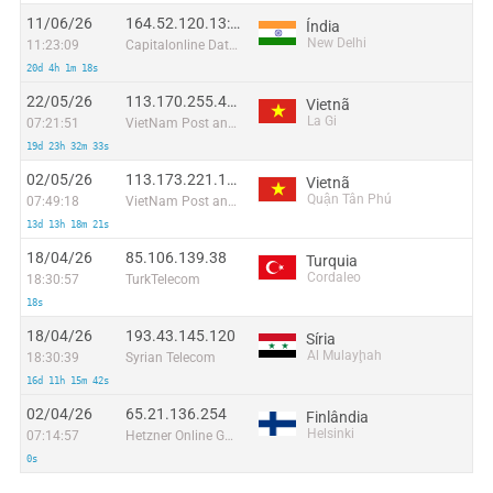
11/06/26
164.52.120.13:55164
Índia
New Delhi
11:23:09
Capitalonline Data Service (HK) Co
20d 4h 1m 18s
22/05/26
113.170.255.41:36747
Vietnã
La Gi
07:21:51
VietNam Post and Telecom Corporation
19d 23h 32m 33s
02/05/26
113.173.221.160
Vietnã
Quận Tân Phú
07:49:18
VietNam Post and Telecom Corporation
13d 13h 18m 21s
18/04/26
85.106.139.38
Turquia
Cordaleo
18:30:57
TurkTelecom
18s
18/04/26
193.43.145.120
Síria
Al Mulayḩah
18:30:39
Syrian Telecom
16d 11h 15m 42s
02/04/26
65.21.136.254
Finlândia
Helsinki
07:14:57
Hetzner Online GmbH
0s