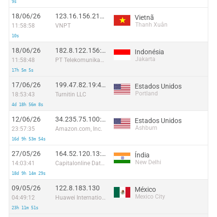
9s
18/06/26
123.16.156.213:44608
Vietnã
Thanh Xuân
11:58:58
VNPT
10s
18/06/26
182.8.122.156:26868
Indonésia
Jakarta
11:58:48
PT Telekomunikasi Selular Indonesia
17h 5m 5s
17/06/26
199.47.82.19:42630
Estados Unidos
Portland
18:53:43
Turnitin LLC
4d 18h 56m 8s
12/06/26
34.235.75.100:38253
Estados Unidos
Ashburn
23:57:35
Amazon.com, Inc.
16d 9h 53m 54s
27/05/26
164.52.120.13:11535
Índia
New Delhi
14:03:41
Capitalonline Data Service (HK) Co
18d 9h 14m 29s
09/05/26
122.8.183.130
México
Mexico City
04:49:12
Huawei International Pte. LTD
23h 11m 51s