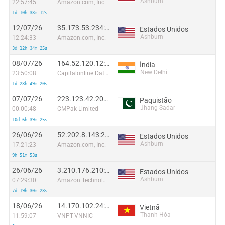
Ashburn
22:57:45
Amazon.com, Inc.
1d 10h 33m 12s
12/07/26
35.173.53.234:49818
Estados Unidos
Ashburn
12:24:33
Amazon.com, Inc.
3d 12h 34m 25s
08/07/26
164.52.120.12:31573
Índia
New Delhi
23:50:08
Capitalonline Data Service (HK) Co
1d 23h 49m 20s
07/07/26
223.123.42.206:49918
Paquistão
Jhang Sadar
00:00:48
CMPak Limited
10d 6h 39m 25s
26/06/26
52.202.8.143:28055
Estados Unidos
Ashburn
17:21:23
Amazon.com, Inc.
9h 51m 53s
26/06/26
3.210.176.210:50232
Estados Unidos
Ashburn
07:29:30
Amazon Technologies Inc.
7d 19h 30m 23s
18/06/26
14.170.102.24:49503
Vietnã
Thanh Hóa
11:59:07
VNPT-VNNIC