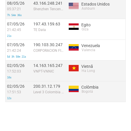
08/05/26
43.166.248.241
Estados Unidos
Ashburn
05:37:21
Shenzhen Tencent Computer Systems Company Limited
7h 54m 36s
07/05/26
197.43.159.63
Egito
Giza
21:42:45
TE Data
21s
07/05/26
190.103.30.247
Venezuela
Valencia
21:42:24
CORPORACION FIBEX TELECOM, C.A.
5d 3h 50m 21s
02/05/26
14.163.165.247
Vietnã
Ha Long
17:52:03
VNPT-VNNIC
10s
02/05/26
200.31.12.179
Colômbia
Bogotá
17:51:53
Level 3 Colombia S.A
12s