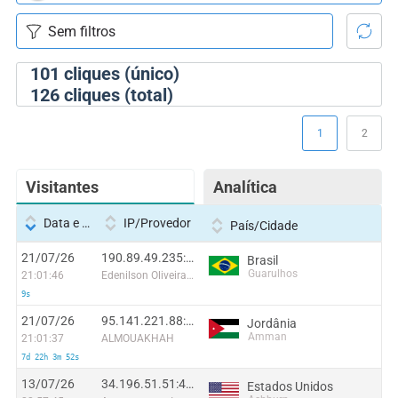
101
cliques (único)
126
cliques (total)
1
2
Visitantes
Analítica
Data e hora
IP/Provedor
País/Cidade
21/07/26
190.89.49.235:15027
Brasil
Guarulhos
21:01:46
Edenilson Oliveira Belo
9s
21/07/26
95.141.221.88:2164
Jordânia
Amman
21:01:37
ALMOUAKHAH
7d 22h 3m 52s
13/07/26
34.196.51.51:4352
Estados Unidos