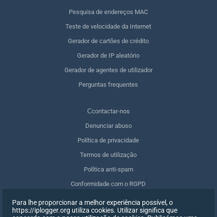
Pesquisa de endereços MAC
Teste de velocidade da Internet
Gerador de cartões de crédito
Gerador de IP aleatório
Gerador de agentes de utilizador
Perguntas frequentes
Сcontactar-nos
Denunciar abuso
Política de privacidade
Termos de utilização
Política anti-spam
Conformidade com o RGPD
Apagar os meus dados
Para lhe proporcionar a melhor experiência possível, o
https://iplogger.org utiliza cookies. Utilizar significa que
Retirar o consentimento