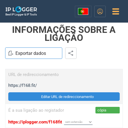
Best IP Logger & IP Tools
INFORMAÇÕES SOBRE A
LIGAÇÃO
Exportar dados
URL de redireccionamento
https://f168.fit/
Editar URL de redireccionamento
É a sua ligação ao registador
cópia
https://iplogger.com/f168fit