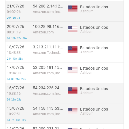
21/07/26
54.208.2.14:12368
Estados Unidos
Ashburn
04:02:26
Amazon.com, Inc.
20h 1m 7s
20/07/26
100.28.98.116:54518
Estados Unidos
Ashburn
08:01:19
Amazon.com
1d 13h 12m 46s
18/07/26
3.213.211.111:50091
Estados Unidos
Ashburn
18:48:33
Amazon Technologies Inc.
23h 43m 55s
17/07/26
52.205.181.150:5113
Estados Unidos
Ashburn
19:04:38
Amazon.com, Inc.
1d 8h 26m 22s
16/07/26
54.234.226.241:24780
Estados Unidos
Ashburn
10:38:16
Amazon.com, Inc.
1d 10m 25s
15/07/26
54.158.113.53:33594
Estados Unidos
Ashburn
10:27:51
Amazon.com, Inc.
1d 7h 13m 11s
14/07/26
52.200.221.218:41160