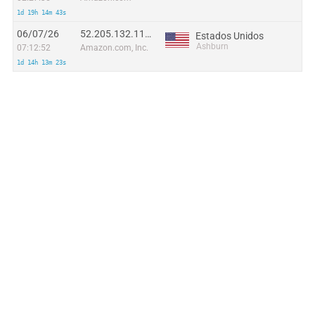
1d 19h 14m 43s
06/07/26
52.205.132.115:41810
Estados Unidos
Ashburn
07:12:52
Amazon.com, Inc.
1d 14h 13m 23s