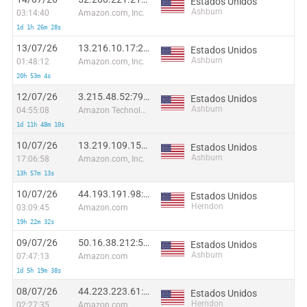
Estados Unidos
Ashburn
03:14:40
Amazon.com, Inc.
1d 1h 26m 28s
13/07/26
13.216.10.17:24978
Estados Unidos
Ashburn
01:48:12
Amazon.com, Inc.
20h 53m 4s
12/07/26
3.215.48.52:7939
Estados Unidos
Ashburn
04:55:08
Amazon Technologies Inc.
1d 11h 48m 10s
10/07/26
13.219.109.151:18629
Estados Unidos
Ashburn
17:06:58
Amazon.com, Inc.
13h 57m 13s
10/07/26
44.193.191.98:19815
Estados Unidos
Herndon
03:09:45
Amazon.com
19h 22m 32s
09/07/26
50.16.38.212:56115
Estados Unidos
Ashburn
07:47:13
Amazon.com
1d 5h 19m 38s
08/07/26
44.223.223.61:22854
Estados Unidos
Herndon
02:27:35
Amazon.com