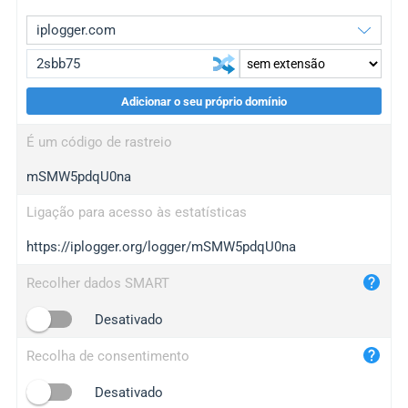
Adicionar o seu próprio domínio
iplogger.org
upgrade
É um código de rastreio
wl.gl
upgrade
mSMW5pdqU0na
ed.tc
upgrade
bc.ax
upgrade
Ligação para acesso às estatísticas
https://iplogger.org/logger/mSMW5pdqU0na
iplogger.com
maper.info
Recolher dados SMART
iplogger.co
Desativado
2no.co
Recolha de consentimento
yip.su
iplogger.info
Desativado