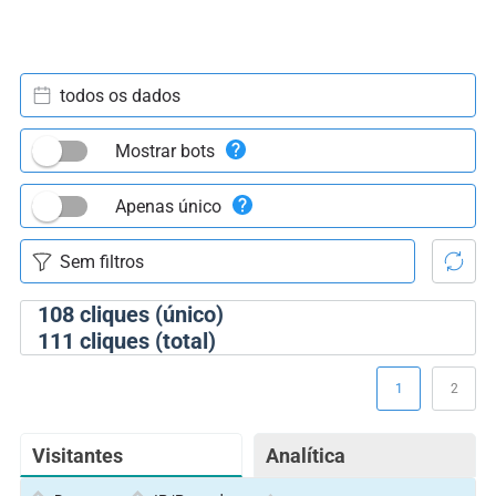
todos os dados
Mostrar bots
Apenas único
108
cliques (único)
111
cliques (total)
1
2
Visitantes
Analítica