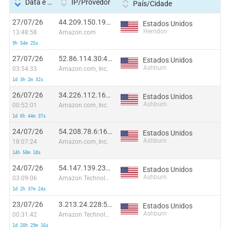
Data e hora
IP/Provedor
País/Cidade
27/07/26
44.209.150.194:33719
Estados Unidos
Herndon
13:48:58
Amazon.com
9h 54m 25s
27/07/26
52.86.114.30:49448
Estados Unidos
Ashburn
03:54:33
Amazon.com, Inc.
1d 3h 2m 32s
26/07/26
34.226.112.166:27862
Estados Unidos
Ashburn
00:52:01
Amazon.com, Inc.
1d 6h 44m 37s
24/07/26
54.208.78.6:16723
Estados Unidos
Ashburn
18:07:24
Amazon.com, Inc.
14h 58m 18s
24/07/26
54.147.139.231:46809
Estados Unidos
Ashburn
03:09:06
Amazon Technologies Inc.
1d 2h 37m 24s
23/07/26
3.213.24.228:52031
Estados Unidos
Ashburn
00:31:42
Amazon Technologies Inc.
1d 20h 29m 16s