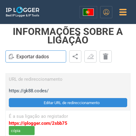
Best IP Logger & IP Tools
INFORMAÇÕES SOBRE A
LIGAÇÃO
Exportar dados
URL de redireccionamento
https://gk88.codes/
Editar URL de redireccionamento
É a sua ligação ao registador
https://iplogger.com/2sbb75
cópia