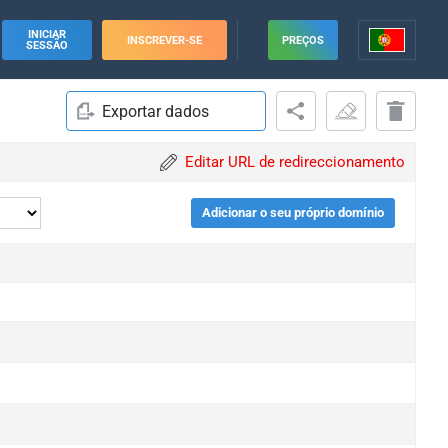
INICIAR
INSCREVER-SE
PREÇOS
SESSÃO
Exportar dados
Editar URL de redireccionamento
Adicionar o seu próprio domínio
e
e
e
e