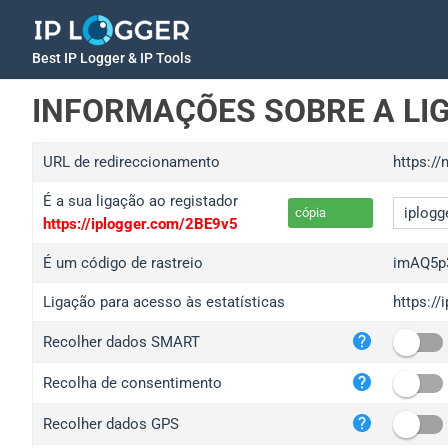
Best IP Logger & IP Tools
INFORMAÇÕES SOBRE A LI
URL de redireccionamento
https://
É a sua ligação ao registador
cópia
https://iplogger.com/2BE9v5
É um código de rastreio
imAQ5p
Ligação para acesso às estatísticas
https:/
iplo
Recolher dados SMART
wl.g
ed.t
Recolha de consentimento
bc.a
Recolher dados GPS