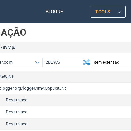
BLOGUE
TOOLS
GAÇÃO
n789.vip/
3x8JNt
/iplogger.org/logger/imAQ5p3x8JNt
gger.org
upgrad
Desativado
l
upgrad
c
upgrad
Desativado
x
upgrad
Desativado