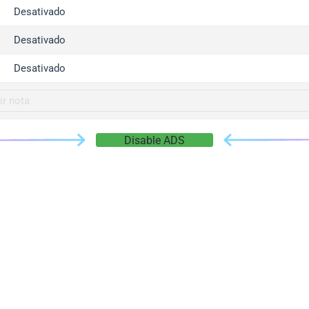
gger.com
Desativado
r.info
Desativado
gger.co
co
Desativado
su
gger.info
g.co
Disable ADS
gger.cn