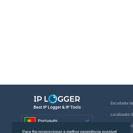
Encurtador d
Best IP Logger & IP Tools
Localizador d
Português
Localizar o n
Para lhe proporcionar a melhor experiência possível,
Português