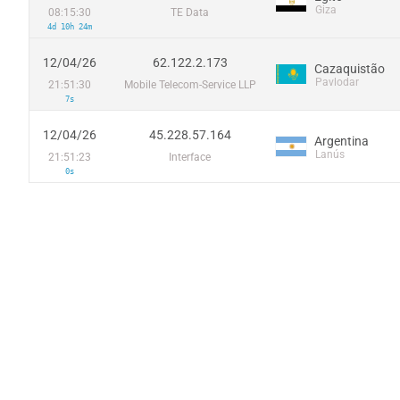
Giza
08:15:30
TE Data
4d 10h 24m
12/04/26
62.122.2.173
Cazaquistão
Pavlodar
21:51:30
Mobile Telecom-Service LLP
7s
12/04/26
45.228.57.164
Argentina
Lanús
21:51:23
Interface
0s