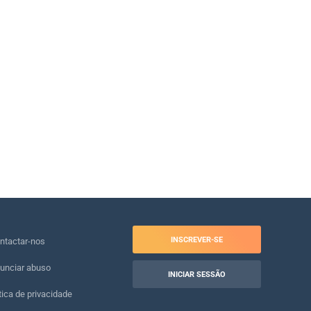
INSCREVER-SE
ntactar-nos
unciar abuso
INICIAR SESSÃO
tica de privacidade