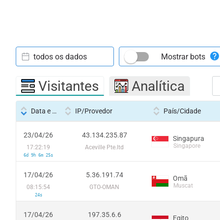
todos os dados
Mostrar bots
Visitantes
Analítica
Data e hora
IP/Provedor
País/Cidade
23/04/26
43.134.235.87
Singapura
Singapore
17:22:19
Aceville Pte.ltd
6d 9h 6m 25s
17/04/26
5.36.191.74
Omã
Muscat
08:15:54
GTO-OMAN
24s
17/04/26
197.35.6.6
Egito