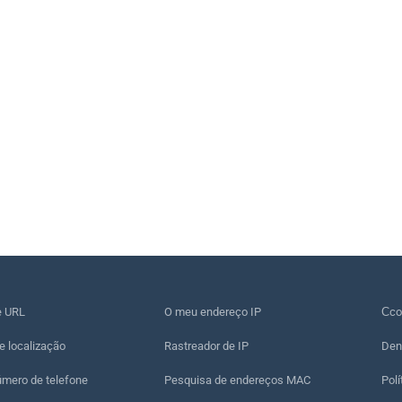
e URL
O meu endereço IP
Сco
e localização
Rastreador de IP
Den
úmero de telefone
Pesquisa de endereços MAC
Polí