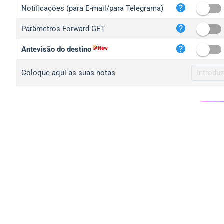
iplo
Notificações (para E-mail/para Telegrama)
mape
Parâmetros Forward GET
iplo
2no.
Antevisão do destino
yip.
Coloque aqui as suas notas
iplo
iplo
iplo