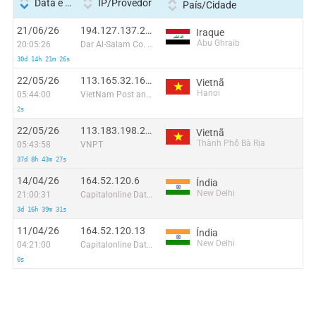
Data e hora
IP/Provedor
País/Cidade
21/06/26
194.127.137.230:13286
Iraque
Abu Ghraib
20:05:26
Dar Al-Salam Co. for Internet Services and Information Technology Ltd
30d 14h 21m 26s
22/05/26
113.165.32.161:42252
Vietnã
Hanoi
05:44:00
VietNam Post and Telecom Corporation
2s
22/05/26
113.183.198.218:48092
Vietnã
Thành Phố Bà Rịa
05:43:58
VNPT
37d 8h 43m 27s
14/04/26
164.52.120.6
Índia
New Delhi
21:00:31
Capitalonline Data Service (HK) Co
3d 16h 39m 31s
11/04/26
164.52.120.13
Índia
New Delhi
04:21:00
Capitalonline Data Service (HK) Co
0s