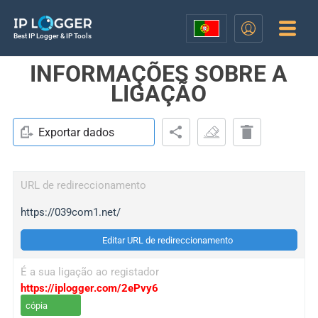
Best IP Logger & IP Tools
INFORMAÇÕES SOBRE A
LIGAÇÃO
Exportar dados
URL de redireccionamento
https://039com1.net/
Editar URL de redireccionamento
É a sua ligação ao registador
https://iplogger.com/2ePvy6
cópia