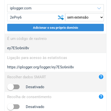
Adicionar o seu próprio domínio
iplogger.org
upgrade
É um código de rastreio
wl.gl
upgrade
ey7E5o6nii8v
ed.tc
upgrade
bc.ax
upgrade
Ligação para acesso às estatísticas
https://iplogger.org/logger/ey7E5o6nii8v
iplogger.com
maper.info
Recolher dados SMART
iplogger.co
Desativado
2no.co
Recolha de consentimento
yip.su
iplogger.info
Desativado