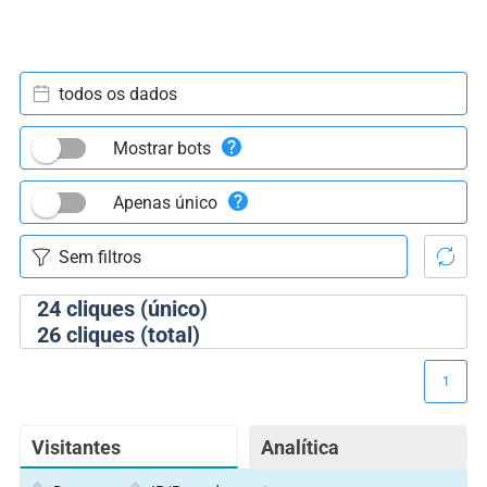
todos os dados
Mostrar bots
Apenas único
24
cliques (único)
26
cliques (total)
1
Visitantes
Analítica