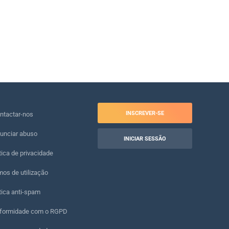
INSCREVER-SE
ntactar-nos
unciar abuso
INICIAR SESSÃO
tica de privacidade
os de utilização
tica anti-spam
formidade com o RGPD