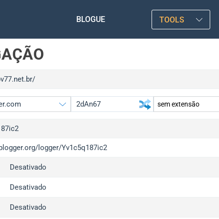
BLOGUE
TOOLS
GAÇÃO
pv77.net.br/
87ic2
iplogger.org/logger/Yv1c5q187ic2
gger.org
upgrad
Desativado
l
upgrad
c
upgrad
Desativado
x
upgrad
Desativado