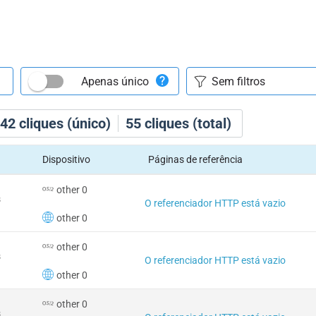
Apenas único
42
cliques (único)
55
cliques (total)
Dispositivo
Páginas de referência
other 0
s
O referenciador HTTP está vazio
other 0
other 0
s
O referenciador HTTP está vazio
other 0
other 0
s