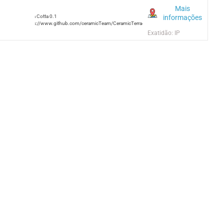
Mais
informações
Terra Cotta 0.1
https://www.github.com/ceramicTeam/CeramicTerracotta
Exatidão: IP