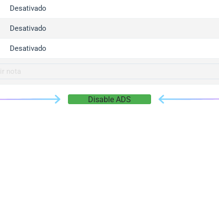
gger.com
Desativado
r.info
Desativado
gger.co
co
Desativado
su
gger.info
g.co
Disable ADS
gger.cn