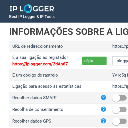
Best IP Logger & IP Tools
INFORMAÇÕES SOBRE A LI
URL de redireccionamento
https://
É a sua ligação ao registador
cópia
https://iplogger.com/2dAn67
É um código de rastreio
Yv1c5q1
Ligação para acesso às estatísticas
https://
iplo
Recolher dados SMART
wl.g
ed.t
Recolha de consentimento
bc.a
Recolher dados GPS