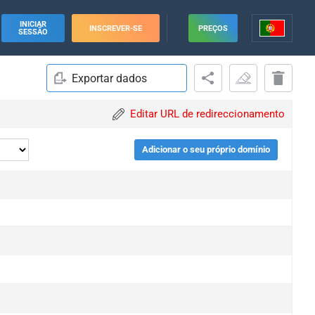
INICIAR
INSCREVER-SE
PREÇOS
SESSÃO
Exportar dados
Editar URL de redireccionamento
Adicionar o seu próprio domínio
e
e
e
e