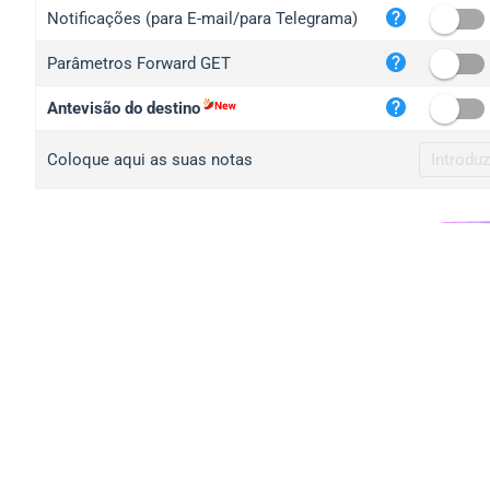
iplo
Notificações (para E-mail/para Telegrama)
mape
Parâmetros Forward GET
iplo
2no.
Antevisão do destino
yip.
Coloque aqui as suas notas
iplo
iplo
iplo