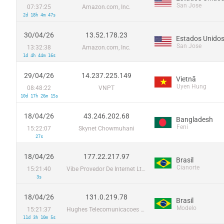
San Jose
07:37:25
Amazon.com, Inc.
2d 18h 4m 47s
30/04/26
13.52.178.23
Estados Unido
San Jose
13:32:38
Amazon.com, Inc.
1d 4h 44m 16s
29/04/26
14.237.225.149
Vietnã
Uyen Hung
08:48:22
VNPT
10d 17h 26m 15s
18/04/26
43.246.202.68
Bangladesh
Feni
15:22:07
Skynet Chowmuhani
27s
18/04/26
177.22.217.97
Brasil
Cianorte
15:21:40
Vibe Provedor De Internet Ltda
3s
18/04/26
131.0.219.78
Brasil
Modelo
15:21:37
Hughes Telecomunicacoes Do Brasil Ltda.
11d 3h 10m 5s