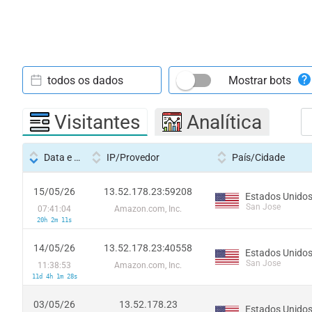
todos os dados
Mostrar bots
Visitantes
Analítica
Data e hora
IP/Provedor
País/Cidade
15/05/26
13.52.178.23:59208
Estados Unido
San Jose
07:41:04
Amazon.com, Inc.
20h 2m 11s
14/05/26
13.52.178.23:40558
Estados Unido
San Jose
11:38:53
Amazon.com, Inc.
11d 4h 1m 28s
03/05/26
13.52.178.23
Estados Unido