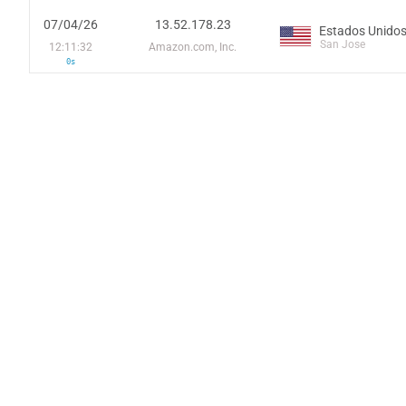
07/04/26
13.52.178.23
Estados Unido
San Jose
12:11:32
Amazon.com, Inc.
0s