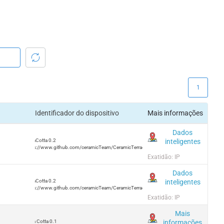
1
Identificador do dispositivo
Mais informações
Dados
inteligentes
TerraCotta 0.2
https://www.github.com/ceramicTeam/CeramicTerracotta
Exatidão: IP
Dados
inteligentes
TerraCotta 0.2
https://www.github.com/ceramicTeam/CeramicTerracotta
Exatidão: IP
Mais
informações
Terra Cotta 0.1