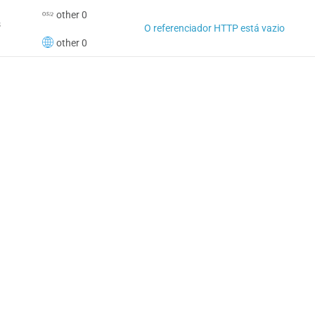
other 0
s
O referenciador HTTP está vazio
other 0