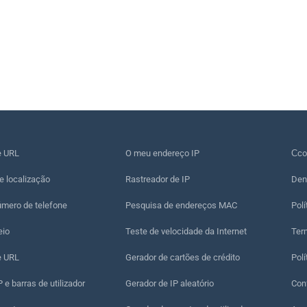
e URL
O meu endereço IP
Сco
e localização
Rastreador de IP
Den
úmero de telefone
Pesquisa de endereços MAC
Polí
eio
Teste de velocidade da Internet
Term
e URL
Gerador de cartões de crédito
Polí
 e barras de utilizador
Gerador de IP aleatório
Con