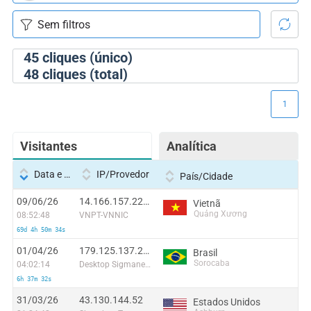
45
cliques (único)
48
cliques (total)
1
Visitantes
Analítica
Data e hora
IP/Provedor
País/Cidade
09/06/26
14.166.157.228:33315
Vietnã
Quảng Xương
08:52:48
VNPT-VNNIC
69d 4h 50m 34s
01/04/26
179.125.137.236
Brasil
Sorocaba
04:02:14
Desktop Sigmanet Comunicação Multimídia SA
6h 37m 32s
31/03/26
43.130.144.52
Estados Unidos