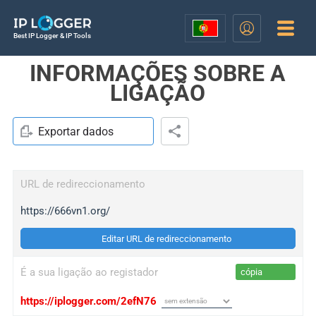
Best IP Logger & IP Tools
INFORMAÇÕES SOBRE A
LIGAÇÃO
Exportar dados
URL de redireccionamento
https://666vn1.org/
Editar URL de redireccionamento
É a sua ligação ao registador
cópia
https://iplogger.com/2efN76