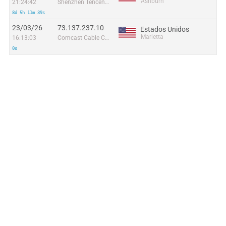
Ashburn
21:24:42
Shenzhen Tencent Computer Systems Company Limited
8d 5h 11m 39s
23/03/26
73.137.237.10
Estados Unidos
Marietta
16:13:03
Comcast Cable Communications
0s