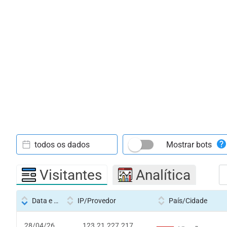
todos os dados
Mostrar bots
Visitantes
Analítica
Data e hora
IP/Provedor
País/Cidade
28/04/26
123.21.227.217