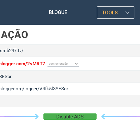
BLOGUE
TOOLS
GAÇÃO
xsmb247.tv/
/iplogger.com/2vMRT7
SEScr
iplogger.org/logger/V4fk5f3SEScr
Disable ADS