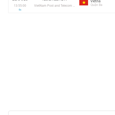
Vietnã
Quận Ba
13:55:00
VietNam Post and Telecom Corporation
0s