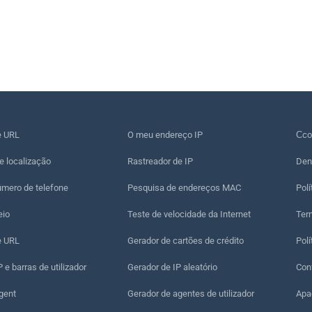
e URL
O meu endereço IP
Сco
e localização
Rastreador de IP
Den
úmero de telefone
Pesquisa de endereços MAC
Polí
eio
Teste de velocidade da Internet
Term
e URL
Gerador de cartões de crédito
Polí
 e barras de utilizador
Gerador de IP aleatório
Con
gent
Gerador de agentes de utilizador
Apa