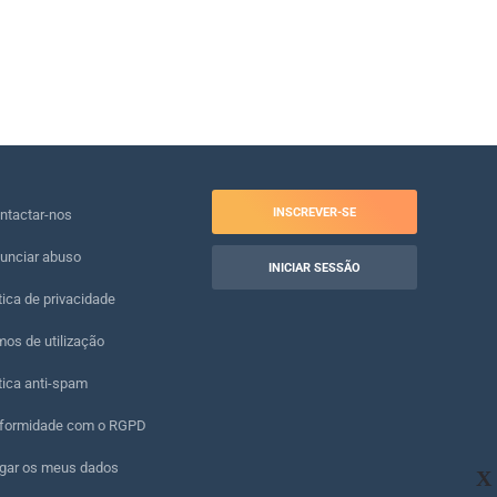
INSCREVER-SE
ntactar-nos
unciar abuso
INICIAR SESSÃO
tica de privacidade
os de utilização
tica anti-spam
formidade com o RGPD
gar os meus dados
X