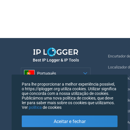
Encurtador d
Best IP Logger & IP Tools
Localizador d
Português
Localizar o n
Para lhe proporcionar a melhor experiência possível,
Português
o https://iplogger.org utiliza cookies. Utilizar significa
Pixel de rastr
que concorda com a nossa utilização de cookies.
Publicámos uma nova política de cookies, que deve
Verificador d
ler para saber mais sobre os cookies que utilizamos.
Ver
política
de cookies
Contadores IP
Aceitar e fechar
O meu UserA