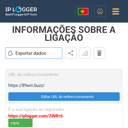
Best IP Logger & IP Tools
INFORMAÇÕES SOBRE A
LIGAÇÃO
Exportar dados
URL de redireccionamento
https://89win.buzz/
Editar URL de redireccionamento
É a sua ligação ao registador
https://iplogger.com/2INRr6
cópia