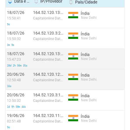
Data e hora
IP/Provedor
País/Cidade
18/07/26
164.52.120.13:50098
Índia
New Delhi
15:50:41
Capitalonline Data Service (HK) Co
9s
18/07/26
164.52.120.3:28167
Índia
New Delhi
15:50:32
Capitalonline Data Service (HK) Co
3m 9s
18/07/26
164.52.120.13:61259
Índia
New Delhi
15:47:23
Capitalonline Data Service (HK) Co
28d 2h 56m 35s
20/06/26
164.52.120.12:33742
Índia
New Delhi
12:50:48
Capitalonline Data Service (HK) Co
16s
20/06/26
164.52.120.3:13918
Índia
New Delhi
12:50:32
Capitalonline Data Service (HK) Co
1d 9h 58m 44s
19/06/26
164.52.120.11:57741
Índia
New Delhi
02:51:48
Capitalonline Data Service (HK) Co
9s