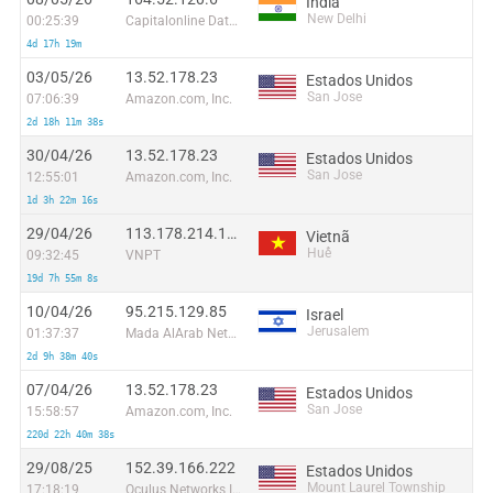
Índia
New Delhi
00:25:39
Capitalonline Data Service (HK) Co
4d 17h 19m
03/05/26
13.52.178.23
Estados Unidos
San Jose
07:06:39
Amazon.com, Inc.
2d 18h 11m 38s
30/04/26
13.52.178.23
Estados Unidos
San Jose
12:55:01
Amazon.com, Inc.
1d 3h 22m 16s
29/04/26
113.178.214.114
Vietnã
Huế
09:32:45
VNPT
19d 7h 55m 8s
10/04/26
95.215.129.85
Israel
Jerusalem
01:37:37
Mada AlArab Network
2d 9h 38m 40s
07/04/26
13.52.178.23
Estados Unidos
San Jose
15:58:57
Amazon.com, Inc.
220d 22h 40m 38s
29/08/25
152.39.166.222
Estados Unidos
Mount Laurel Township
17:18:19
Oculus Networks Inc