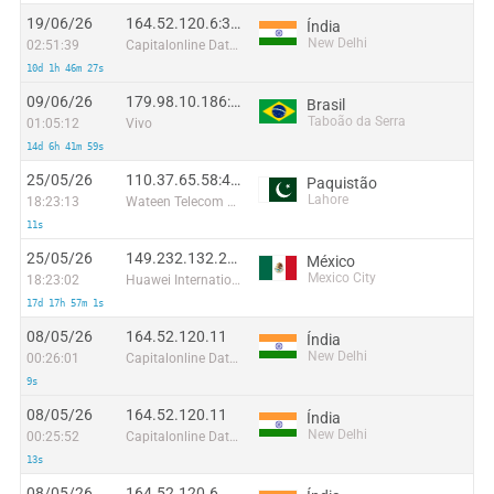
19/06/26
164.52.120.6:32609
Índia
New Delhi
02:51:39
Capitalonline Data Service (HK) Co
10d 1h 46m 27s
09/06/26
179.98.10.186:54398
Brasil
Taboão da Serra
01:05:12
Vivo
14d 6h 41m 59s
25/05/26
110.37.65.58:48216
Paquistão
Lahore
18:23:13
Wateen Telecom Limited
11s
25/05/26
149.232.132.220:56600
México
Mexico City
18:23:02
Huawei International Pte. Ltd.
17d 17h 57m 1s
08/05/26
164.52.120.11
Índia
New Delhi
00:26:01
Capitalonline Data Service (HK) Co
9s
08/05/26
164.52.120.11
Índia
New Delhi
00:25:52
Capitalonline Data Service (HK) Co
13s
08/05/26
164.52.120.6