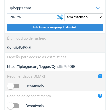
Adicionar o seu próprio domínio
iplogger.org
upgrade
É um código de rastreio
wl.gl
upgrade
Qynd5zPzPOtE
ed.tc
upgrade
bc.ax
upgrade
Ligação para acesso às estatísticas
https://iplogger.org/logger/Qynd5zPzPOtE
iplogger.com
maper.info
Recolher dados SMART
iplogger.co
Desativado
2no.co
Recolha de consentimento
yip.su
iplogger.info
Desativado