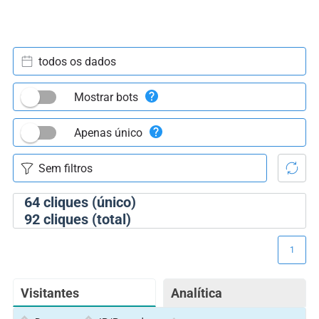
todos os dados
Mostrar bots
Apenas único
64
cliques (único)
92
cliques (total)
1
Visitantes
Analítica