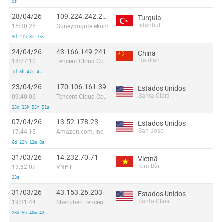
9s
28/04/26
109.224.242.210
Turquia
Istanbul
15:30:25
Guneydogutelekom
3d 21h 3m 15s
24/04/26
43.166.149.241
China
Haidian
18:27:10
Tencent Cloud Computing (Beijing) Co
1d 8h 47m 4s
23/04/26
170.106.161.39
Estados Unidos
Santa Clara
09:40:06
Tencent Cloud Computing (Beijing) Co
15d 15h 55m 51s
07/04/26
13.52.178.23
Estados Unidos
San Jose
17:44:15
Amazon.com, Inc.
6d 22h 12m 8s
31/03/26
14.232.70.71
Vietnã
Kim Bài
19:32:07
VNPT
23s
31/03/26
43.153.26.203
Estados Unidos
Santa Clara
19:31:44
Shenzhen Tencent Computer Systems Company Limited
23d 5h 40m 43s