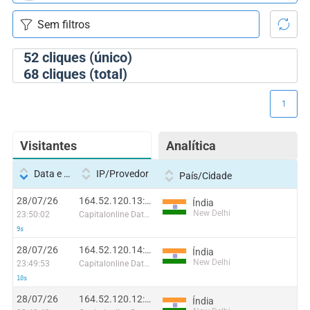
52
cliques (único)
68
cliques (total)
1
Visitantes
Analítica
Data e hora
IP/Provedor
País/Cidade
28/07/26
164.52.120.13:45394
Índia
New Delhi
23:50:02
Capitalonline Data Service (HK) Co
9s
28/07/26
164.52.120.14:8355
Índia
New Delhi
23:49:53
Capitalonline Data Service (HK) Co
10s
28/07/26
164.52.120.12:32027
Índia