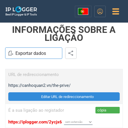
Best IP Logger & IP Tools
INFORMAÇÕES SOBRE A
LIGAÇÃO
Exportar dados
URL de redireccionamento
https://canhoquan2.vn/the-prive/
Editar URL de redireccionamento
É a sua ligação ao registador
cópia
https://iplogger.com/2ycjx6