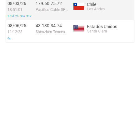
08/03/26
179.60.75.72
Chile
Los Andes
13:51:01
Pacifico Cable SPA.
273d 2h 38m 33s
08/06/25
43.130.34.74
Estados Unidos
Santa Clara
11:12:28
Shenzhen Tencent Computer Systems Company Limited
0s