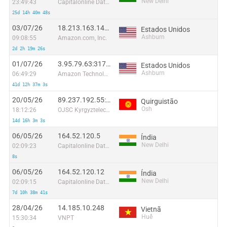
New Delhi
23:49:43
Capitalonline Data Service (HK) Co
25d 14h 40m 48s
03/07/26
18.213.163.146:31536
Estados Unidos
Ashburn
09:08:55
Amazon.com, Inc.
2d 2h 19m 26s
01/07/26
3.95.79.63:31733
Estados Unidos
Ashburn
06:49:29
Amazon Technologies Inc.
41d 12h 37m 3s
20/05/26
89.237.192.55:14549
Quirguistão
Osh
18:12:26
OJSC Kyrgyztelecom
14d 16h 3m 3s
06/05/26
164.52.120.5
Índia
New Delhi
02:09:23
Capitalonline Data Service (HK) Co
8s
06/05/26
164.52.120.12
Índia
New Delhi
02:09:15
Capitalonline Data Service (HK) Co
7d 10h 38m 41s
28/04/26
14.185.10.248
Vietnã
Huế
15:30:34
VNPT