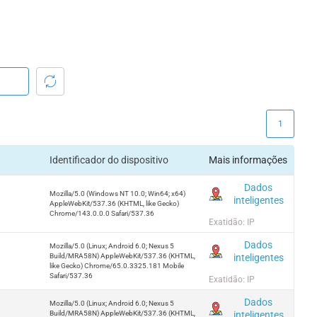
1
Identificador do dispositivo
Mais informações
Dados
Mozilla/5.0 (Windows NT 10.0; Win64; x64)
inteligentes
AppleWebKit/537.36 (KHTML, like Gecko)
Chrome/143.0.0.0 Safari/537.36
Exatidão: IP
Dados
Mozilla/5.0 (Linux; Android 6.0; Nexus 5
inteligentes
Build/MRA58N) AppleWebKit/537.36 (KHTML,
like Gecko) Chrome/65.0.3325.181 Mobile
Safari/537.36
Exatidão: IP
Dados
Mozilla/5.0 (Linux; Android 6.0; Nexus 5
inteligentes
Build/MRA58N) AppleWebKit/537.36 (KHTML,