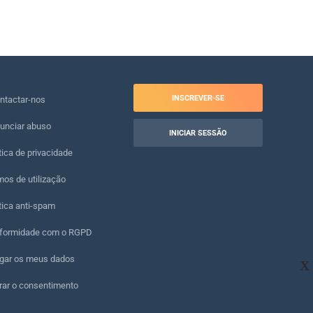
INSCREVER-SE
ntactar-nos
unciar abuso
INICIAR SESSÃO
tica de privacidade
os de utilização
tica anti-spam
formidade com o RGPD
gar os meus dados
X
rar o consentimento