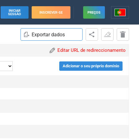
INICIAR
INSCREVER-SE
PREÇOS
SESSÃO
Exportar dados
Editar URL de redireccionamento
Adicionar o seu próprio domínio
e
e
e
e