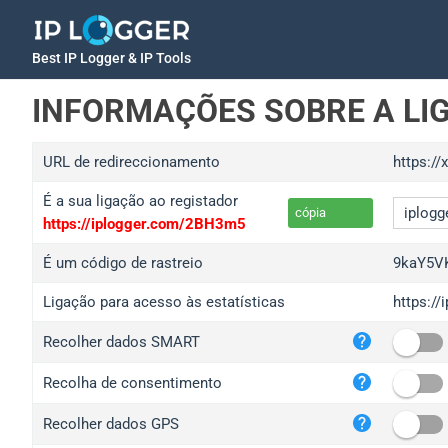
Best IP Logger & IP Tools
INFORMAÇÕES SOBRE A LI
URL de redireccionamento
https://
É a sua ligação ao registador
cópia
https://iplogger.com/2BH3m5
É um código de rastreio
9kaY5V
Ligação para acesso às estatísticas
https:/
iplo
Recolher dados SMART
wl.g
ed.t
Recolha de consentimento
bc.a
Recolher dados GPS