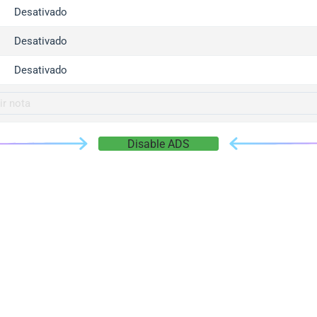
gger.com
Desativado
r.info
Desativado
gger.co
co
Desativado
su
gger.info
g.co
Disable ADS
gger.cn