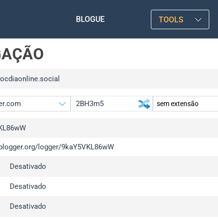
BLOGUE
TOOLS
GAÇÃO
xocdiaonline.social
KL86wW
/iplogger.org/logger/9kaY5VKL86wW
gger.org
upgrad
Desativado
l
upgrad
c
upgrad
Desativado
x
upgrad
Desativado