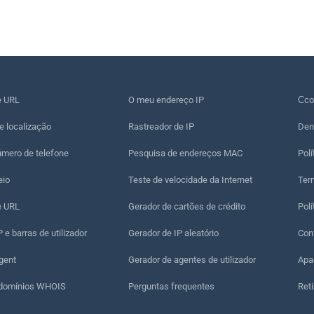
e URL
O meu endereço IP
Сco
e localização
Rastreador de IP
Den
úmero de telefone
Pesquisa de endereços MAC
Polí
eio
Teste de velocidade da Internet
Term
e URL
Gerador de cartões de crédito
Polí
 e barras de utilizador
Gerador de IP aleatório
Con
gent
Gerador de agentes de utilizador
Apa
 domínios WHOIS
Perguntas frequentes
Reti