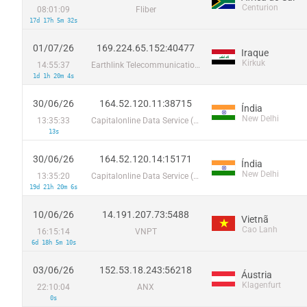
Centurion
08:01:09
Fliber
17d 17h 5m 32s
01/07/26
169.224.65.152:40477
Iraque
Kirkuk
14:55:37
Earthlink Telecommunications Equipment Trading & Services DMCC
1d 1h 20m 4s
30/06/26
164.52.120.11:38715
Índia
New Delhi
13:35:33
Capitalonline Data Service (HK) Co
13s
30/06/26
164.52.120.14:15171
Índia
New Delhi
13:35:20
Capitalonline Data Service (HK) Co
19d 21h 20m 6s
10/06/26
14.191.207.73:5488
Vietnã
Cao Lanh
16:15:14
VNPT
6d 18h 5m 10s
03/06/26
152.53.18.243:56218
Áustria
Klagenfurt
22:10:04
ANX
0s