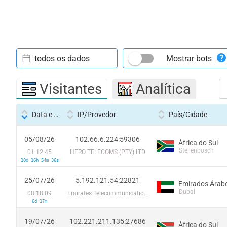
todos os dados
Mostrar bots
Visitantes
Analítica
Data e hora
IP/Provedor
País/Cidade
05/08/26
102.66.6.224:59306
África do Sul
Stellenbosch
01:12:45
HERO TELECOMS (PTY) LTD
10d 16h 54m 36s
25/07/26
5.192.121.54:22821
Dubai
08:18:09
Emirates Telecommunications Corporation
6d 17m
19/07/26
102.221.211.135:27686
África do Sul