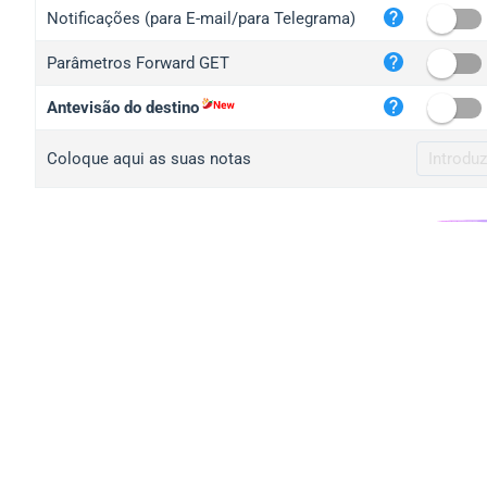
iplo
Notificações (para E-mail/para Telegrama)
mape
Parâmetros Forward GET
iplo
2no.
Antevisão do destino
yip.
Coloque aqui as suas notas
iplo
iplo
iplo