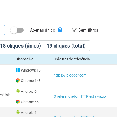
Apenas único
18
cliques (único)
19
cliques (total)
Dispositivo
Páginas de referência
Windows 10
https://iplogger.com
Chrome 143
Android 6
Emirados Árabes Unidos
O referenciador HTTP está vazio
Chrome 65
Android 6