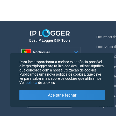
Encurtador d
Best IP Logger & IP Tools
Localizador d
Português
Localizar o n
Para lhe proporcionar a melhor experiência possível,
Português
o https://iplogger.org utiliza cookies. Utilizar significa
Pixel de rastr
que concorda com a nossa utilização de cookies.
Publicámos uma nova política de cookies, que deve
Verificador d
ler para saber mais sobre os cookies que utilizamos.
Ver
política
de cookies
Contadores IP
Aceitar e fechar
O meu UserA
Pesquisa de