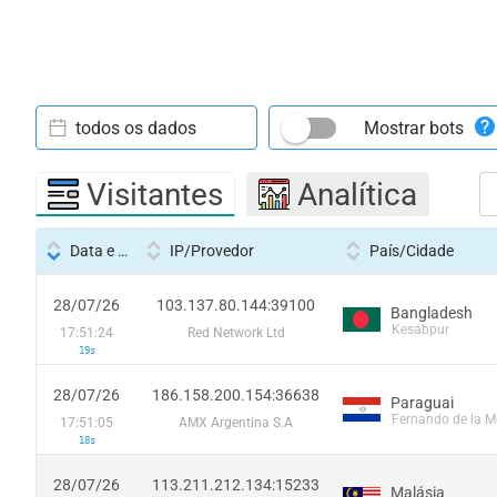
todos os dados
Mostrar bots
Visitantes
Analítica
Data e hora
IP/Provedor
País/Cidade
28/07/26
103.137.80.144:39100
Bangladesh
Kesabpur
17:51:24
Red Network Ltd
19s
28/07/26
186.158.200.154:36638
Paraguai
Fernando de la M
17:51:05
AMX Argentina S.A
18s
28/07/26
113.211.212.134:15233
Malásia