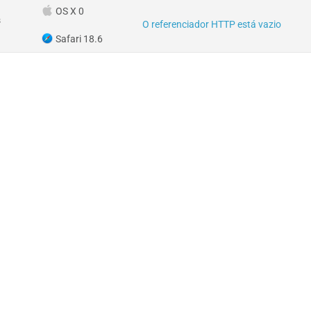
OS X 0
s
O referenciador HTTP está vazio
Safari 18.6