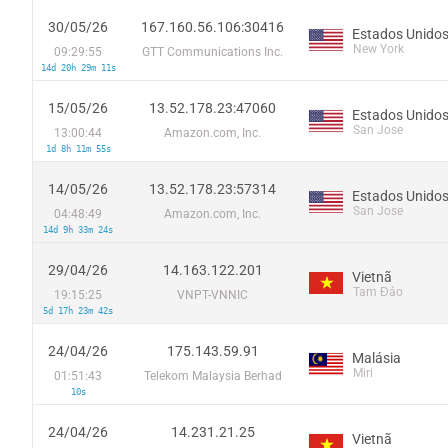
30/05/26
167.160.56.106:30416
Estados Unido
New York
09:29:55
GTT Communications Inc.
14d 20h 29m 11s
15/05/26
13.52.178.23:47060
Estados Unido
San Jose
13:00:44
Amazon.com, Inc.
1d 8h 11m 55s
14/05/26
13.52.178.23:57314
Estados Unido
San Jose
04:48:49
Amazon.com, Inc.
14d 9h 33m 24s
29/04/26
14.163.122.201
Vietnã
Tam Đảo
19:15:25
VNPT-VNNIC
5d 17h 23m 42s
24/04/26
175.143.59.91
Malásia
Miri
01:51:43
Telekom Malaysia Berhad
10s
24/04/26
14.231.21.25
Vietnã