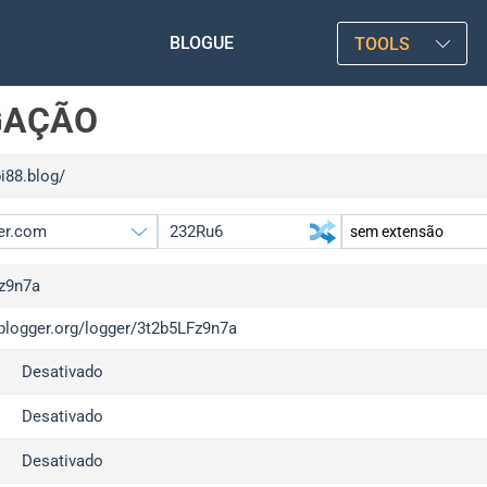
BLOGUE
TOOLS
GAÇÃO
bi88.blog/
z9n7a
iplogger.org/logger/3t2b5LFz9n7a
gger.org
upgrad
Desativado
l
upgrad
c
upgrad
Desativado
x
upgrad
Desativado