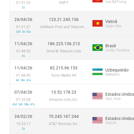
Hai BàTrưng
01:51:33
VNPT
2s
24/04/26
123.21.243.136
Vietnã
Quận Sáu
01:51:31
VietNam Post and Telecom Corporation
13d 2m 41s
11/04/26
186.225.136.213
Brasil
União Paulista
01:48:50
Sinal Br Telecom Ltda
5s
11/04/26
82.215.96.153
Uzbequistão
Bektemir
01:48:45
Turon Media XK
4d 16m 41s
07/04/26
13.52.178.23
Estados Unido
San Jose
01:32:04
Amazon.com, Inc.
41d 14h 58m 47s
24/02/26
70.243.167.244
Estados Unido
Detroit
10:33:17
AT&T Services, Inc.
2s