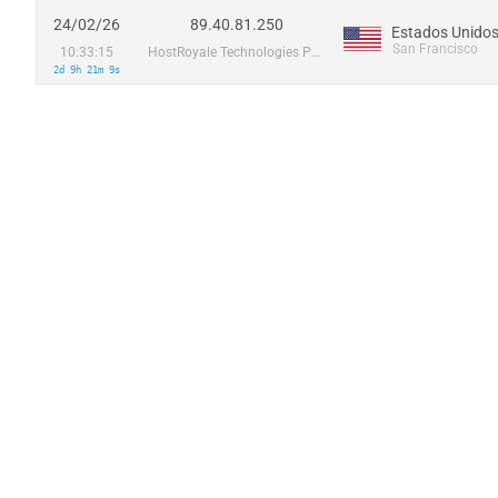
24/02/26
89.40.81.250
Estados Unido
San Francisco
10:33:15
HostRoyale Technologies Pvt Ltd
2d 9h 21m 9s