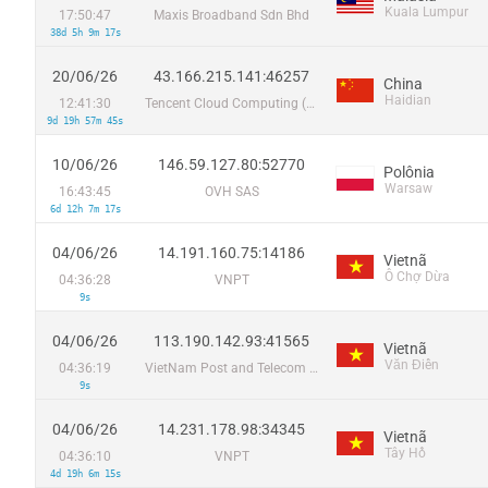
Kuala Lumpur
17:50:47
Maxis Broadband Sdn Bhd
38d 5h 9m 17s
20/06/26
43.166.215.141:46257
China
Haidian
12:41:30
Tencent Cloud Computing (Beijing) Co
9d 19h 57m 45s
10/06/26
146.59.127.80:52770
Polônia
Warsaw
16:43:45
OVH SAS
6d 12h 7m 17s
04/06/26
14.191.160.75:14186
Vietnã
Ô Chợ Dừa
04:36:28
VNPT
9s
04/06/26
113.190.142.93:41565
Vietnã
Văn Điển
04:36:19
VietNam Post and Telecom Corporation
9s
04/06/26
14.231.178.98:34345
Vietnã
Tây Hồ
04:36:10
VNPT
4d 19h 6m 15s