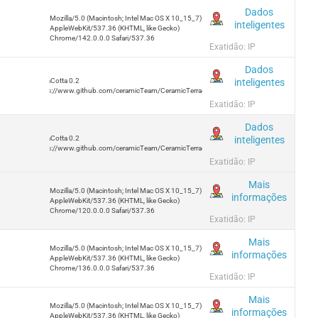
Dados
Mozilla/5.0 (Macintosh; Intel Mac OS X 10_15_7)
inteligentes
AppleWebKit/537.36 (KHTML, like Gecko)
Chrome/142.0.0.0 Safari/537.36
Exatidão: IP
Dados
inteligentes
TerraCotta 0.2
https://www.github.com/ceramicTeam/CeramicTerracotta
Exatidão: IP
Dados
inteligentes
TerraCotta 0.2
https://www.github.com/ceramicTeam/CeramicTerracotta
Exatidão: IP
Mais
Mozilla/5.0 (Macintosh; Intel Mac OS X 10_15_7)
informações
AppleWebKit/537.36 (KHTML, like Gecko)
Chrome/120.0.0.0 Safari/537.36
Exatidão: IP
Mais
Mozilla/5.0 (Macintosh; Intel Mac OS X 10_15_7)
informações
AppleWebKit/537.36 (KHTML, like Gecko)
Chrome/136.0.0.0 Safari/537.36
Exatidão: IP
Mais
Mozilla/5.0 (Macintosh; Intel Mac OS X 10_15_7)
informações
AppleWebKit/537.36 (KHTML, like Gecko)