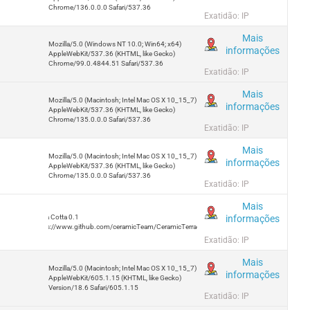
Chrome/136.0.0.0 Safari/537.36
Exatidão: IP
Mais
Mozilla/5.0 (Windows NT 10.0; Win64; x64)
informações
AppleWebKit/537.36 (KHTML, like Gecko)
Chrome/99.0.4844.51 Safari/537.36
Exatidão: IP
Mais
Mozilla/5.0 (Macintosh; Intel Mac OS X 10_15_7)
informações
AppleWebKit/537.36 (KHTML, like Gecko)
Chrome/135.0.0.0 Safari/537.36
Exatidão: IP
Mais
Mozilla/5.0 (Macintosh; Intel Mac OS X 10_15_7)
informações
AppleWebKit/537.36 (KHTML, like Gecko)
Chrome/135.0.0.0 Safari/537.36
Exatidão: IP
Mais
informações
Terra Cotta 0.1
https://www.github.com/ceramicTeam/CeramicTerracotta
Exatidão: IP
Mais
Mozilla/5.0 (Macintosh; Intel Mac OS X 10_15_7)
informações
AppleWebKit/605.1.15 (KHTML, like Gecko)
Version/18.6 Safari/605.1.15
Exatidão: IP