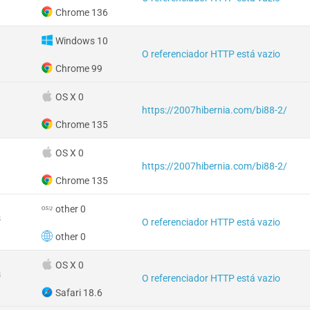
Chrome 136
Windows 10
O referenciador HTTP está vazio
Chrome 99
OS X 0
https://2007hibernia.com/bi88-2/
Chrome 135
OS X 0
https://2007hibernia.com/bi88-2/
Chrome 135
other 0
s
O referenciador HTTP está vazio
other 0
OS X 0
s
O referenciador HTTP está vazio
Safari 18.6