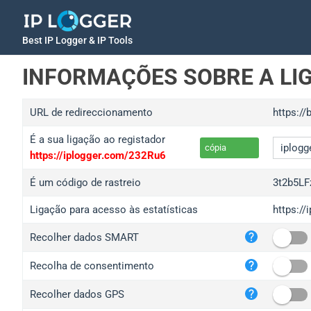
Best IP Logger & IP Tools
INFORMAÇÕES SOBRE A LI
URL de redireccionamento
https://
É a sua ligação ao registador
cópia
https://iplogger.com/232Ru6
É um código de rastreio
3t2b5LF
Ligação para acesso às estatísticas
https://
iplo
Recolher dados SMART
wl.g
ed.t
Recolha de consentimento
bc.a
Recolher dados GPS