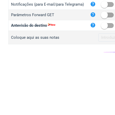
iplo
Notificações (para E-mail/para Telegrama)
mape
Parâmetros Forward GET
iplo
2no.
Antevisão do destino
yip.
Coloque aqui as suas notas
iplo
iplo
iplo