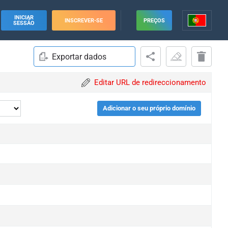
INICIAR
INSCREVER-SE
PREÇOS
SESSÃO
Exportar dados
Editar URL de redireccionamento
Adicionar o seu próprio domínio
e
e
e
e