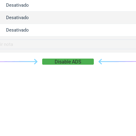
gger.com
Desativado
r.info
Desativado
gger.co
co
Desativado
su
gger.info
g.co
Disable ADS
gger.cn