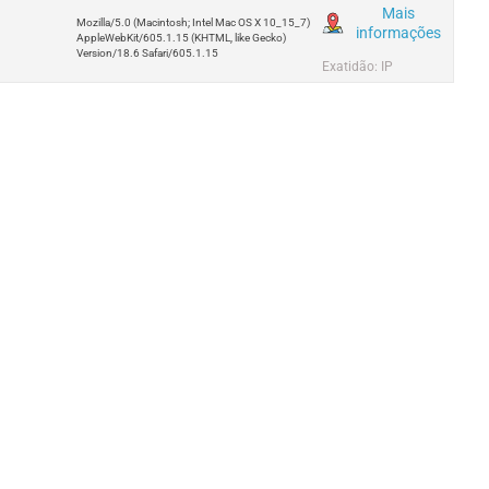
Mais
Mozilla/5.0 (Macintosh; Intel Mac OS X 10_15_7)
informações
AppleWebKit/605.1.15 (KHTML, like Gecko)
Version/18.6 Safari/605.1.15
Exatidão: IP