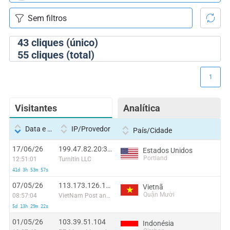
43
cliques (único)
55
cliques (total)
1
Visitantes
Analítica
Data e hora
IP/Provedor
País/Cidade
17/06/26
199.47.82.20:33830
Estados Unidos
Portland
12:51:01
Turnitin LLC
41d 3h 53m 57s
07/05/26
113.173.126.182
Vietnã
Quận Mười
08:57:04
VietNam Post and Telecom Corporation
5d 13h 29m 22s
01/05/26
103.39.51.104
Indonésia