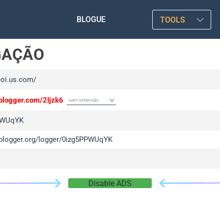
BLOGUE
TOOLS
GAÇÃO
eoi.us.com/
iplogger.com/2Ijzk6
PWUqYK
/iplogger.org/logger/0izg5PPWUqYK
Disable ADS