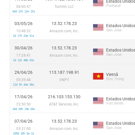
Estados Unido
Portland
08:00:47
Turnitin LLC
44d 21h 12m 15s
03/05/26
13.52.178.23
Estados Unido
San Jose
10:48:32
Amazon.com, Inc.
2d 17h 23m 51s
30/04/26
13.52.178.23
Estados Unido
San Jose
17:24:41
Amazon.com, Inc.
1d 11h 48m 53s
29/04/26
113.187.198.91
Vietnã
Đưc Trọng
05:35:48
VNPT
11d 5h 44m 58s
17/04/26
216.103.153.130
Estados Unido
Fort Smith
23:50:50
AT&T Services, Inc.
10d 20h 19m 50s
07/04/26
13.52.178.23
Estados Unido
San Jose
03:31:00
Amazon.com, Inc.
109d 10h 5m 2s