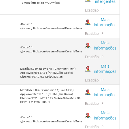
inteligentes
Turnitin (https://bit.ly/2UvnfoQ)
Exatidão: IP
Mais
informações
Terra Cotta 0.1
https://www.github.com/ceramicTeam/CeramicTerracotta
Exatidão: IP
Mais
informações
Terra Cotta 0.1
https://www.github.com/ceramicTeam/CeramicTerracotta
Exatidão: IP
Mais
Mozilla/5.0 (Windows NT 10.0; Win64; x64)
informações
AppleWebKit/537.36 (KHTML, like Gecko)
Chrome/107.0.0.0 Safari/537.36
Exatidão: IP
Mais
Mozilla/5.0 (Linux; Android 14; Pixel 6 Pro)
informações
AppleWebKit/537.36 (KHTML, like Gecko)
Chrome/122.0.6261.119 Mobile Safari/537.36
OPR/81.2.4292.78581
Exatidão: IP
Mais
informações
Terra Cotta 0.1
https://www.github.com/ceramicTeam/CeramicTerracotta
Exatidão: IP