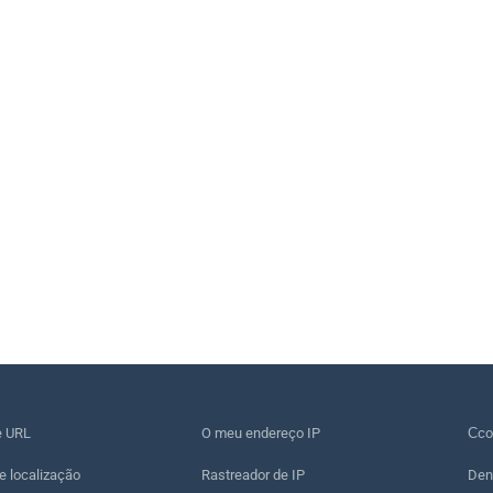
e URL
O meu endereço IP
Сco
e localização
Rastreador de IP
Den