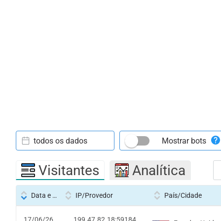
todos os dados
Mostrar bots
Visitantes
Analítica
Data e hora
IP/Provedor
País/Cidade
17/06/26
199.47.82.18:59184