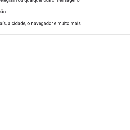
legram ou qualquer outro mensageiro
ção
país, a cidade, o navegador e muito mais