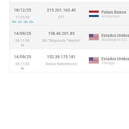
18/12/25
213.201.163.40
Países Baixos
Amsterdam
17:25:58
GTT
95d 11h 14m 54s
14/09/25
158.46.201.83
Estados Unido
Washington D.C.
06:11:04
SIA "Singularity Telecom"
1s
14/09/25
152.39.175.181
Estados Unido
Chicago
06:11:03
Oculus Networks Inc
0s