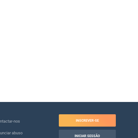
INSCREVER-SE
ntactar-nos
unciar abuso
INICIAR SESSÃO