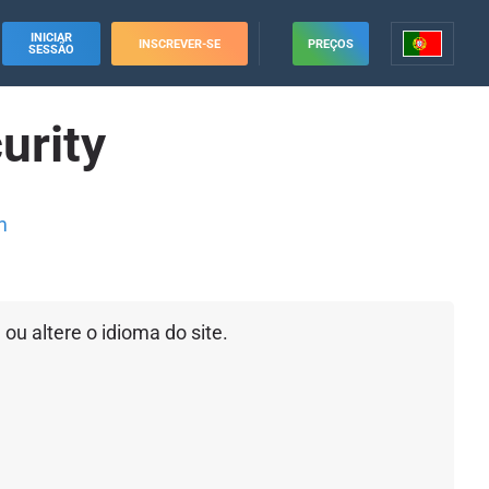
INICIAR
INSCREVER-SE
PREÇOS
SESSÃO
urity
m