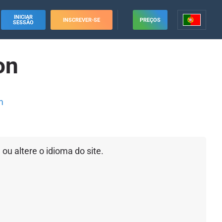
INICIAR
INSCREVER-SE
PREÇOS
SESSÃO
on
m