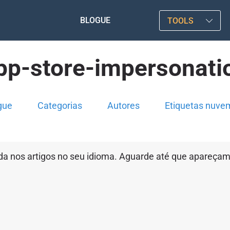
BLOGUE
TOOLS
pp-store-impersonati
gue
Categorias
Autores
Etiquetas nuve