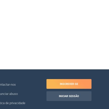
INSCREVER-SE
ntactar-nos
unciar abuso
INICIAR SESSÃO
tica de privacidade