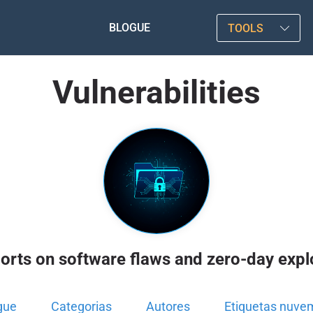
BLOGUE
TOOLS
Vulnerabilities
orts on software flaws and zero-day explo
gue
Categorias
Autores
Etiquetas nuve