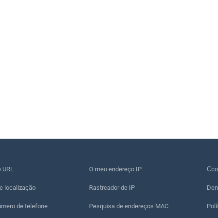
e URL
O meu endereço IP
Сco
e localização
Rastreador de IP
Den
úmero de telefone
Pesquisa de endereços MAC
Polí