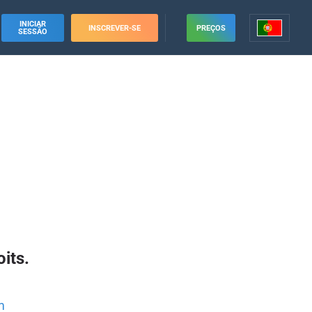
INICIAR
INSCREVER-SE
PREÇOS
SESSÃO
its.
m