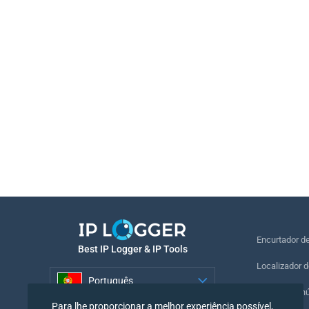
Encurtador d
Best IP Logger & IP Tools
Localizador d
Português
Localizar o n
Para lhe proporcionar a melhor experiência possível,
Português