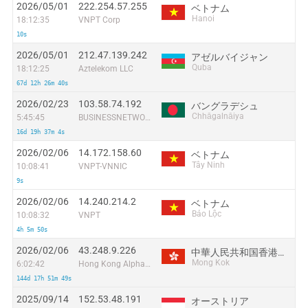
2026/05/01
222.254.57.255
ベトナム
Hanoi
18:12:35
VNPT Corp
10s
2026/05/01
212.47.139.242
アゼルバイジャン
Quba
18:12:25
Aztelekom LLC
67d 12h 26m 40s
2026/02/23
103.58.74.192
バングラデシュ
Chhāgalnāiya
5:45:45
BUSINESSNETWORK
16d 19h 37m 4s
2026/02/06
14.172.158.60
ベトナム
Tây Ninh
10:08:41
VNPT-VNNIC
9s
2026/02/06
14.240.214.2
ベトナム
Bảo Lộc
10:08:32
VNPT
4h 5m 50s
2026/02/06
43.248.9.226
中華人民共和国香港特別行政区
Mong Kok
6:02:42
Hong Kong Alpha Intl LTD
144d 17h 51m 49s
2025/09/14
152.53.48.191
オーストリア