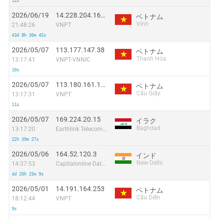
12s
2026/06/19
14.228.204.166:37975
ベトナム
Vinh
21:48:26
VNPT
43d 8h 30m 45s
2026/05/07
113.177.147.38
ベトナム
Thanh Hóa
13:17:41
VNPT-VNNIC
10s
2026/05/07
113.180.161.147
ベトナム
Cầu Giấy
13:17:31
VNPT
11s
2026/05/07
169.224.20.15
イラク
Baghdad
13:17:20
Earthlink Telecommunications Equipment Trading & Services DMCC
22h 39m 27s
2026/05/06
164.52.120.3
インド
New Delhi
14:37:53
Capitalonline Data Service (HK) Co
4d 20h 25m 9s
2026/05/01
14.191.164.253
ベトナム
Cầu Diễn
18:12:44
VNPT
9s