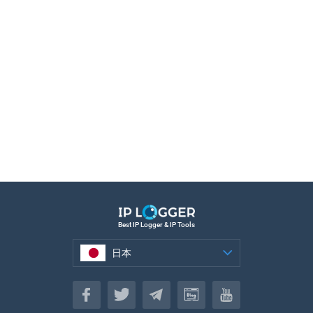
Best IP Logger & IP Tools
日本
日本