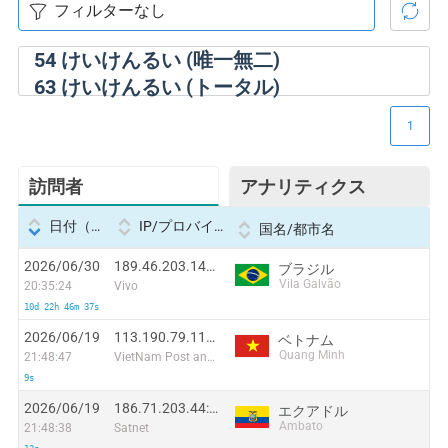
54
けいけんるい (唯一無二)
63
けいけんるい (トータル)
1
訪問者
アナリティクス
日付（Datetime
IP/プロバイダー
国名/都市名
2026/06/30
189.46.203.140:50800
ブラジル
Vila Galvão
20:35:24
Vivo
10d 22h 46m 37s
2026/06/19
113.190.79.113:38459
ベトナム
Quang Minh
21:48:47
VietNam Post and Telecom Corporation
9s
2026/06/19
186.71.203.44:35531
エクアドル
Ambato
21:48:38
Satnet