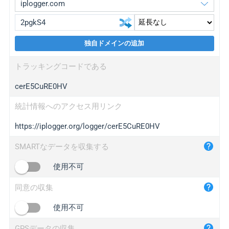
独自ドメインの追加
iplogger.org
upgrade
トラッキングコードである
wl.gl
upgrade
cerE5CuRE0HV
ed.tc
upgrade
bc.ax
upgrade
統計情報へのアクセス用リンク
https://iplogger.org/logger/cerE5CuRE0HV
iplogger.com
maper.info
SMARTなデータを収集する
iplogger.co
使用不可
2no.co
同意の収集
yip.su
iplogger.info
使用不可
iplog.co
GPSデータの収集