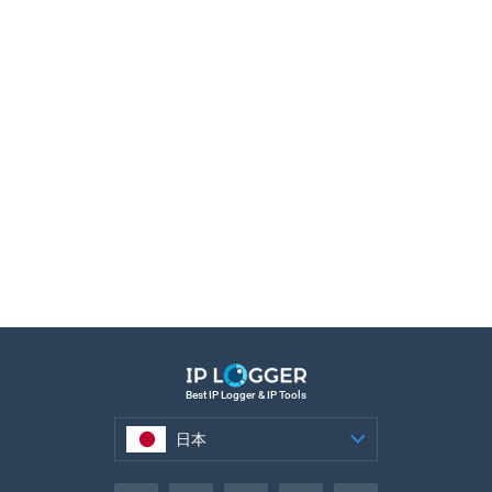
Best IP Logger & IP Tools
日本
日本