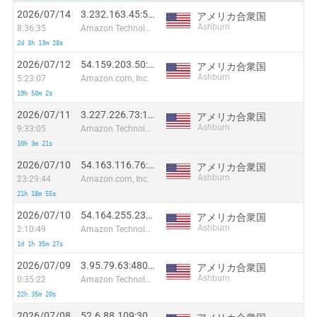
2026/07/14
3.232.163.45:57316
アメリカ合衆国
Ashburn
8:36:35
Amazon Technologies Inc.
2d 3h 13m 28s
2026/07/12
54.159.203.50:32127
アメリカ合衆国
Ashburn
5:23:07
Amazon.com, Inc.
19h 50m 2s
2026/07/11
3.227.226.73:1515
アメリカ合衆国
Ashburn
9:33:05
Amazon Technologies Inc.
10h 3m 21s
2026/07/10
54.163.116.76:21094
アメリカ合衆国
Ashburn
23:29:44
Amazon.com, Inc.
21h 18m 55s
2026/07/10
54.164.255.237:28659
アメリカ合衆国
Ashburn
2:10:49
Amazon Technologies Inc
1d 1h 35m 27s
2026/07/09
3.95.79.63:48041
アメリカ合衆国
Ashburn
0:35:22
Amazon Technologies Inc.
22h 35m 20s
2026/07/08
52.6.88.109:30727