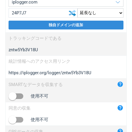
独自ドメインの追加
iplogger.org
upgrade
トラッキングコードである
wl.gl
upgrade
zntw5Yb3V18U
ed.tc
upgrade
bc.ax
upgrade
統計情報へのアクセス用リンク
https://iplogger.org/logger/zntw5Yb3V18U
iplogger.com
maper.info
SMARTなデータを収集する
iplogger.co
使用不可
2no.co
同意の収集
yip.su
iplogger.info
使用不可
iplog.co
GPSデータの収集