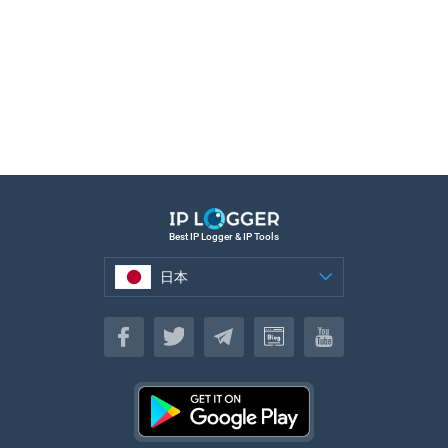
Best IP Logger & IP Tools
日本
日本