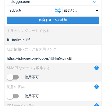
独自ドメインの追加
iplogger.org
upgrade
トラッキングコードである
wl.gl
upgrade
fUHm5xcinuBf
ed.tc
upgrade
bc.ax
upgrade
統計情報へのアクセス用リンク
https://iplogger.org/logger/fUHm5xcinuBf
iplogger.com
maper.info
SMARTなデータを収集する
iplogger.co
使用不可
2no.co
同意の収集
yip.su
iplogger.info
使用不可
iplog.co
GPSデータの収集