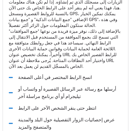
الزيارات إلى مسجلك الذي تم إنشاؤه. إذا لم تكن هناك معلومات
هنا، فهذا يعني أنه لم ينقر أحد على الرابط الخاص بك حتى الآن.
بالنسبة للروابط القصيرة ومسجل GPS، يمكنك تمكين الخيار
الإضافي "جمع البيانات الذكية" و "جمع بيانات GPS"، وفي هذه
الحالة ستكون المعلومات حول الزائر أكثر تفصيلاً.
بالإضافة إلى ذلك، نوفر ميزة فريدة من نوعها "جمع الموافقات"
التي تسمح لك بجمع الموافقة من المستخدم قبل الانتقال إلى
الرابط النهائي. سيساعد هذا في جعل روابطك متوافقة مع
اللائحة العامة لحماية البيانات وقوانين حماية البيانات الأخرى.
وأخيراً، يمكنك تخصيص عنوان URL للرابط القصير الخاص بك
واختيار أحد النطاقات المتاحة. يُرجى ملاحظة أن عنوان URL
الخاص بالمسجِّل القديم لن يعمل بعد الآن.
انسخ الرابط المختصر في أعلى الصفحة
أرسلها مع رسالة عبر الرسائل القصيرة أو واتساب أو
تيليجرام أو أي برنامج مراسلة آخر
انتظر حتى ينقر الشخص الآخر على الرابط
عرض إحصائيات الزوار التفصيلية حول البلد والمدينة
والمتصفح والمزيد