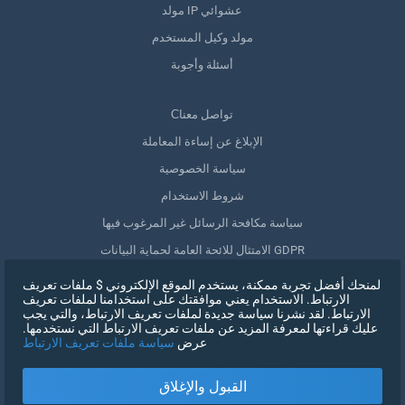
مولد IP عشوائي
مولد وكيل المستخدم
أسئلة وأجوبة
Сتواصل معنا
الإبلاغ عن إساءة المعاملة
سياسة الخصوصية
شروط الاستخدام
سياسة مكافحة الرسائل غير المرغوب فيها
الامتثال للائحة العامة لحماية البيانات GDPR
حذف بياناتي
لمنحك أفضل تجربة ممكنة، يستخدم الموقع الإلكتروني $ ملفات تعريف
الارتباط. الاستخدام يعني موافقتك على استخدامنا لملفات تعريف
سحب الموافقة
الارتباط. لقد نشرنا سياسة جديدة لملفات تعريف الارتباط، والتي يجب
عليك قراءتها لمعرفة المزيد عن ملفات تعريف الارتباط التي نستخدمها.
عرض
سياسة ملفات تعريف الارتباط
التسجيل
القبول والإغلاق
X
تسجيل الدخول