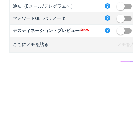
iplo
通知（Eメール/テレグラムへ）
mape
フォワードGETパラメータ
iplo
2no.
デスティネーション・プレビュー
yip.
ここにメモを貼る
iplo
iplo
iplo