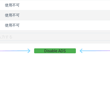
gger.com
使用不可
r.info
使用不可
gger.co
co
使用不可
su
gger.info
g.co
Disable ADS
gger.cn