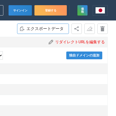
価
サインイン
登録する
格
エクスポートデータ
リダイレクトURLを編集する
独自ドメインの追加