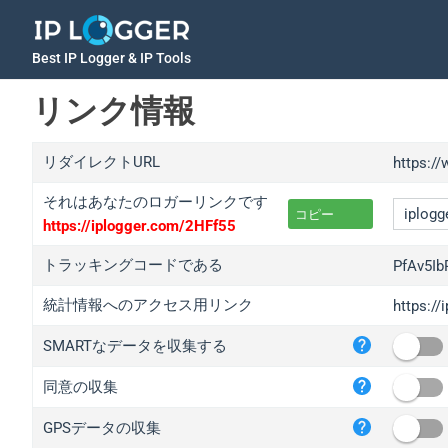
Best IP Logger & IP Tools
リンク情報
リダイレクトURL
https:/
それはあなたのロガーリンクです
コピー
https://iplogger.com/2HFf55
トラッキングコードである
PfAv5Ib
統計情報へのアクセス用リンク
https://
iplo
SMARTなデータを収集する
wl.g
ed.t
同意の収集
bc.a
GPSデータの収集