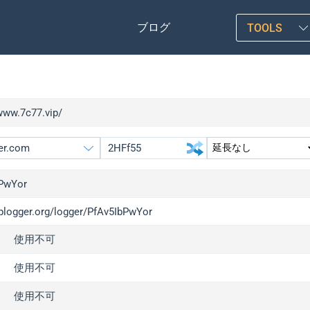
ブログ
TOOLS
/www.7c77.vip/
PwYor
iplogger.org/logger/PfAv5IbPwYor
gger.org
upgrade
使用不可
l
upgrade
c
upgrade
使用不可
x
upgrade
使用不可