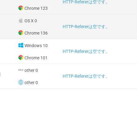
HTTP-Refererは空です。
Chrome 123
OS X 0
HTTP-Refererは空です。
Chrome 136
Windows 10
HTTP-Refererは空です。
Chrome 101
other 0
国
HTTP-Refererは空です。
other 0