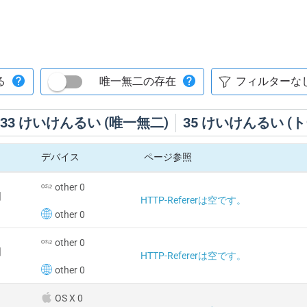
る
唯一無二の存在
33
けいけんるい (唯一無二)
35
けいけんるい (ト
デバイス
ページ参照
other 0
国
HTTP-Refererは空です。
other 0
other 0
国
HTTP-Refererは空です。
other 0
OS X 0