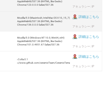
AppleWebKit/537.36 (KHTML, like Gecko)
Chrome/123.0.0.0 Safari/537.36
アキュラシー: IP
詳細はこちら
Mozilla/5.0 (Macintosh; Intel Mac OS X 10_15_7)
AppleWebKit/537.36 (KHTML, like Gecko)
Chrome/136.0.0.0 Safari/537.36
アキュラシー: IP
詳細はこちら
Mozilla/5.0 (Windows NT 10.0; Win64; x64)
AppleWebKit/537.36 (KHTML, like Gecko)
Chrome/101.0.4951.67 Safari/537.36
アキュラシー: IP
詳細はこちら
Terra Cotta 0.1
https://www.github.com/ceramicTeam/CeramicTerracotta
アキュラシー: IP