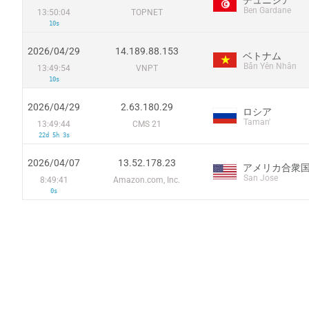
Ben Gardane
13:50:04
TOPNET
10s
2026/04/29
14.189.88.153
ベトナム
Bẩn Yên Nhân
13:49:54
VNPT
10s
2026/04/29
2.63.180.29
ロシア
Taman'
13:49:44
CMS 21
22d 5h 3s
2026/04/07
13.52.178.23
アメリカ合衆
San Jose
8:49:41
Amazon.com, Inc.
0s