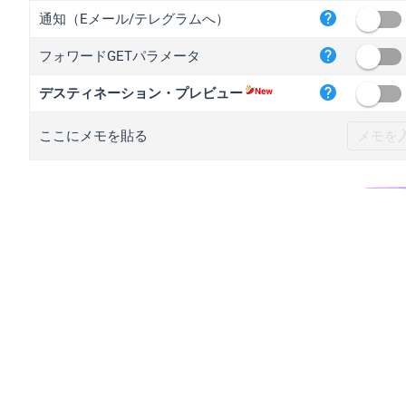
iplo
通知（Eメール/テレグラムへ）
mape
フォワードGETパラメータ
iplo
2no.
デスティネーション・プレビュー
yip.
ここにメモを貼る
iplo
iplo
iplo