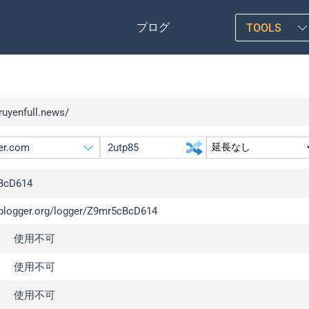
ブログ
TOOLS
truyenfull.news/
BcD614
/iplogger.org/logger/Z9mr5cBcD614
gger.org
upgrade
使用不可
l
upgrade
c
upgrade
使用不可
x
upgrade
使用不可