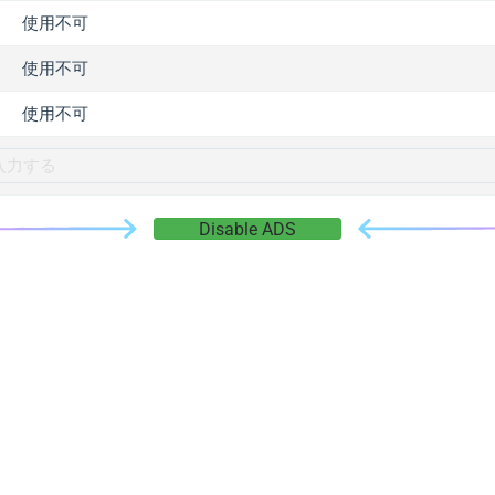
gger.com
使用不可
r.info
使用不可
gger.co
co
使用不可
su
gger.info
g.co
Disable ADS
gger.cn