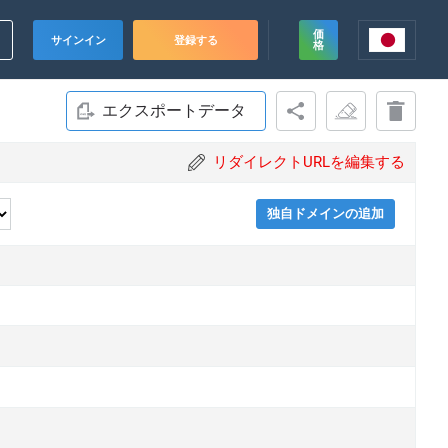
価
サインイン
登録する
格
エクスポートデータ
リダイレクトURLを編集する
独自ドメインの追加