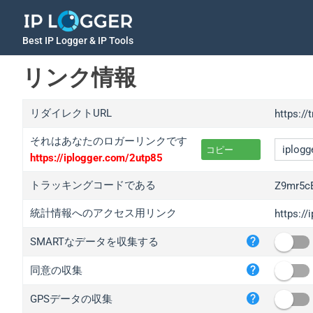
Best IP Logger & IP Tools
リンク情報
リダイレクトURL
https://
それはあなたのロガーリンクです
コピー
https://iplogger.com/2utp85
トラッキングコードである
Z9mr5c
統計情報へのアクセス用リンク
https:/
iplo
SMARTなデータを収集する
wl.g
ed.t
同意の収集
bc.a
GPSデータの収集