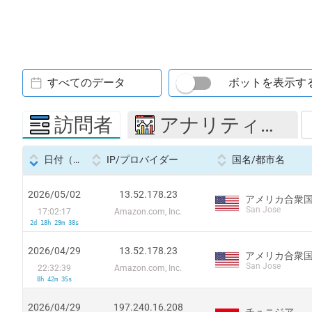
すべてのデータ
ボットを表示す
訪問者
アナリティクス
日付（Datetime
IP/プロバイダー
国名/都市名
2026/05/02
13.52.178.23
アメリカ合衆
San Jose
17:02:17
Amazon.com, Inc.
2d 18h 29m 38s
2026/04/29
13.52.178.23
アメリカ合衆
San Jose
22:32:39
Amazon.com, Inc.
8h 42m 35s
2026/04/29
197.240.16.208
チュニジア