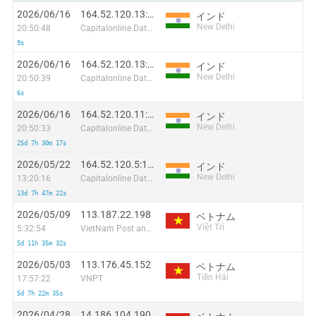
2026/06/16
164.52.120.13:65409
インド
New Delhi
20:50:48
Capitalonline Data Service (HK) Co
9s
2026/06/16
164.52.120.13:17988
インド
New Delhi
20:50:39
Capitalonline Data Service (HK) Co
6s
2026/06/16
164.52.120.11:12367
インド
New Delhi
20:50:33
Capitalonline Data Service (HK) Co
25d 7h 30m 17s
2026/05/22
164.52.120.5:10560
インド
New Delhi
13:20:16
Capitalonline Data Service (HK) Co
13d 7h 47m 22s
2026/05/09
113.187.22.198
ベトナム
Việt Trì
5:32:54
VietNam Post and Telecom Corporation
5d 11h 35m 32s
2026/05/03
113.176.45.152
ベトナム
Tiền Hải
17:57:22
VNPT
5d 7h 22m 35s
2026/04/28
14.186.104.190