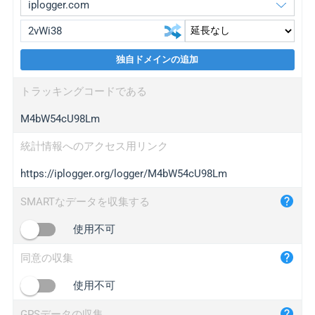
独自ドメインの追加
iplogger.org
upgrade
トラッキングコードである
wl.gl
upgrade
M4bW54cU98Lm
ed.tc
upgrade
bc.ax
upgrade
統計情報へのアクセス用リンク
https://iplogger.org/logger/M4bW54cU98Lm
iplogger.com
maper.info
SMARTなデータを収集する
iplogger.co
使用不可
2no.co
同意の収集
yip.su
iplogger.info
使用不可
iplog.co
GPSデータの収集