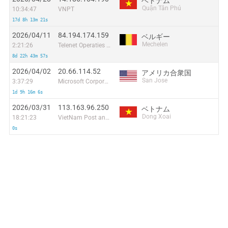
ベトナム
Quận Tân Phú
10:34:47
VNPT
17d 8h 13m 21s
2026/04/11
84.194.174.159
ベルギー
Mechelen
2:21:26
Telenet Operaties N.V.
8d 22h 43m 57s
2026/04/02
20.66.114.52
アメリカ合衆国
San Jose
3:37:29
Microsoft Corporation
1d 9h 16m 6s
2026/03/31
113.163.96.250
ベトナム
Dong Xoai
18:21:23
VietNam Post and Telecom Corporation
0s