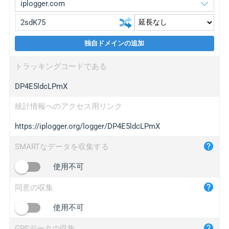
独自ドメインの追加
iplogger.org
upgrade
トラッキングコードである
wl.gl
upgrade
DP4E5ldcLPmX
ed.tc
upgrade
bc.ax
upgrade
統計情報へのアクセス用リンク
https://iplogger.org/logger/DP4E5ldcLPmX
iplogger.com
maper.info
SMARTなデータを収集する
iplogger.co
使用不可
2no.co
同意の収集
yip.su
iplogger.info
使用不可
iplog.co
GPSデータの収集