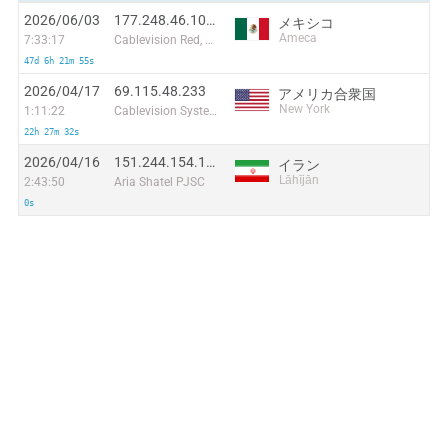
2026/06/03
177.248.46.104:4896
メキシコ
Ameca
7:33:17
Cablevision Red, S.A de C.V.
47d 6h 21m 55s
2026/04/17
69.115.48.233
アメリカ合衆国
New York
1:11:22
Cablevision Systems Corp.
22h 27m 32s
2026/04/16
151.244.154.192
イラン
Lāhījān
2:43:50
Aria Shatel PJSC
0s