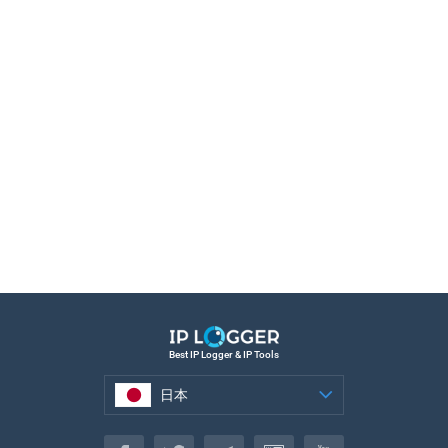
Best IP Logger & IP Tools
日本
日本