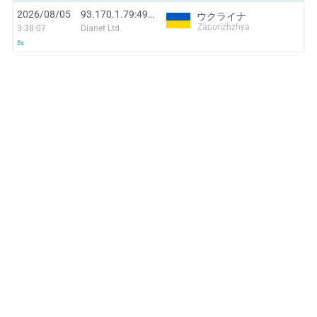
2026/08/05
93.170.1.79:49586
ウクライナ
Zaporizhzhya
3:38:07
Dianet Ltd.
0s