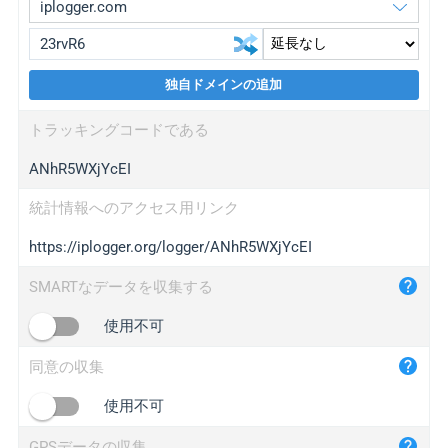
独自ドメインの追加
iplogger.org
upgrade
トラッキングコードである
wl.gl
upgrade
ANhR5WXjYcEI
ed.tc
upgrade
bc.ax
upgrade
統計情報へのアクセス用リンク
https://iplogger.org/logger/ANhR5WXjYcEI
iplogger.com
maper.info
SMARTなデータを収集する
iplogger.co
使用不可
2no.co
同意の収集
yip.su
iplogger.info
使用不可
iplog.co
GPSデータの収集