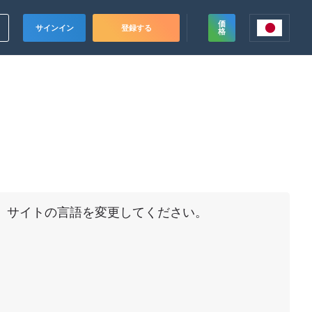
価
サインイン
登録する
格
ド