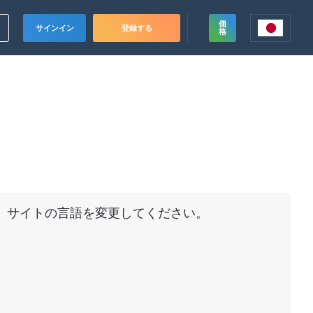
価
サインイン
登録する
格
ド