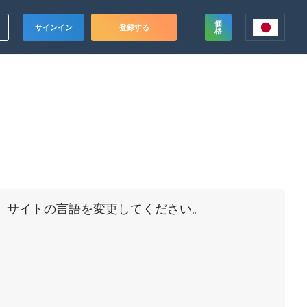
価
サインイン
登録する
格
ド