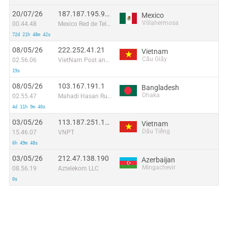
20/07/26
187.187.195.95:42446
Mexico
Villahermosa
00.44.48
Mexico Red de Telecomunicaciones, S. de R.L. de C.V.
72d 21h 48m 42s
08/05/26
222.252.41.21
Vietnam
Cầu Giấy
02.56.06
VietNam Post and Telecom Corporation
19s
08/05/26
103.167.191.1
Bangladesh
Dhaka
02.55.47
Mahadi Hasan Rubel
4d 11h 9m 40s
03/05/26
113.187.251.141
Vietnam
Dầu Tiếng
15.46.07
VNPT
6h 49m 48s
03/05/26
212.47.138.190
Azerbaijan
Mingachevir
08.56.19
Aztelekom LLC
0s