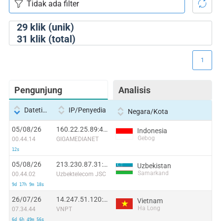
29
klik (unik)
31
klik (total)
1
Pengunjung
Analisis
Datetime
IP/Penyedia
Negara/Kota
05/08/26
160.22.25.89:46406
Indonesia
Gebog
00.44.14
GIGAMEDIANET
12s
05/08/26
213.230.87.31:48178
Uzbekistan
Samarkand
00.44.02
Uzbektelecom JSC
9d 17h 9m 18s
26/07/26
14.247.51.120:36843
Vietnam
Ha Long
07.34.44
VNPT
6d 6h 49m 56s