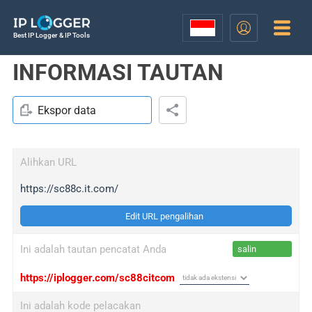
Best IP Logger & IP Tools
INFORMASI TAUTAN
Ekspor data
Alihkan URL
https://sc88c.it.com/
Edit URL pengalihan
Ini adalah tautan pencatat Anda
salin
https://iplogger.com/sc88citcom
Ini adalah kode pelacakan