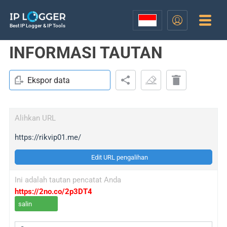
Best IP Logger & IP Tools
INFORMASI TAUTAN
Ekspor data
Alihkan URL
https://rikvip01.me/
Edit URL pengalihan
Ini adalah tautan pencatat Anda
https://2no.co/2p3DT4
salin