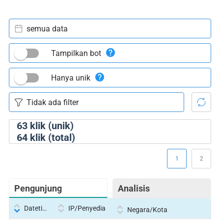
semua data
Tampilkan bot
Hanya unik
63
klik (unik)
64
klik (total)
1
2
Pengunjung
Analisis
Datetime
IP/Penyedia
Negara/Kota