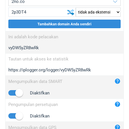
Tambahkan domain Anda sendiri
iplogger.org
upgrade
Ini adalah kode pelacakan
wl.gl
upgrade
vyDW5yZR8wRk
ed.tc
upgrade
bc.ax
upgrade
Tautan untuk akses ke statistik
https://iplogger.org/logger/vyDW5yZR8wRk
iplogger.com
maper.info
Mengumpulkan data SMART
iplogger.co
Diaktifkan
2no.co
Pengumpulan persetujuan
yip.su
iplogger.info
Diaktifkan
iplog.co
Mengumpulkan data GPS