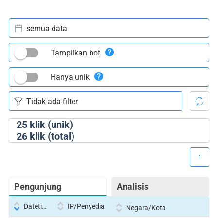
semua data
Tampilkan bot
Hanya unik
25
klik (unik)
26
klik (total)
1
Pengunjung
Analisis
Datetime
IP/Penyedia
Negara/Kota