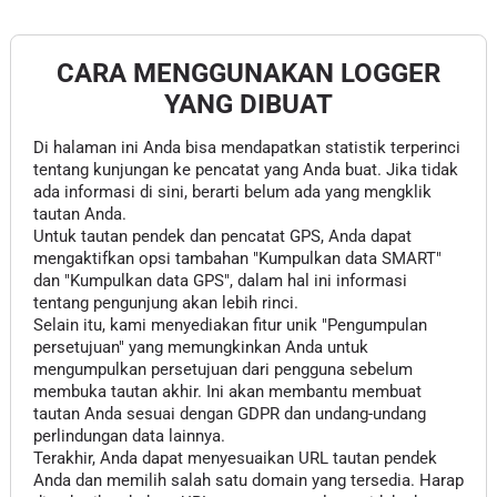
CARA MENGGUNAKAN LOGGER
YANG DIBUAT
Di halaman ini Anda bisa mendapatkan statistik terperinci
tentang kunjungan ke pencatat yang Anda buat. Jika tidak
ada informasi di sini, berarti belum ada yang mengklik
tautan Anda.
Untuk tautan pendek dan pencatat GPS, Anda dapat
mengaktifkan opsi tambahan "Kumpulkan data SMART"
dan "Kumpulkan data GPS", dalam hal ini informasi
tentang pengunjung akan lebih rinci.
Selain itu, kami menyediakan fitur unik "Pengumpulan
persetujuan" yang memungkinkan Anda untuk
mengumpulkan persetujuan dari pengguna sebelum
membuka tautan akhir. Ini akan membantu membuat
tautan Anda sesuai dengan GDPR dan undang-undang
perlindungan data lainnya.
Terakhir, Anda dapat menyesuaikan URL tautan pendek
Anda dan memilih salah satu domain yang tersedia. Harap