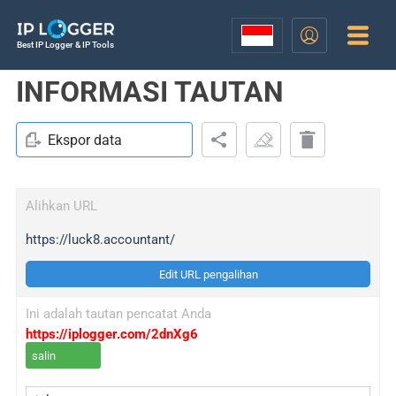
Best IP Logger & IP Tools
INFORMASI TAUTAN
Ekspor data
Alihkan URL
https://luck8.accountant/
Edit URL pengalihan
Ini adalah tautan pencatat Anda
https://iplogger.com/2dnXg6
salin