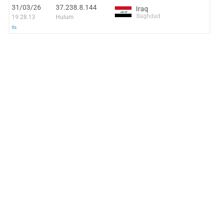
31/03/26
37.238.8.144
Iraq
Baghdad
19.28.13
Hulum
0s