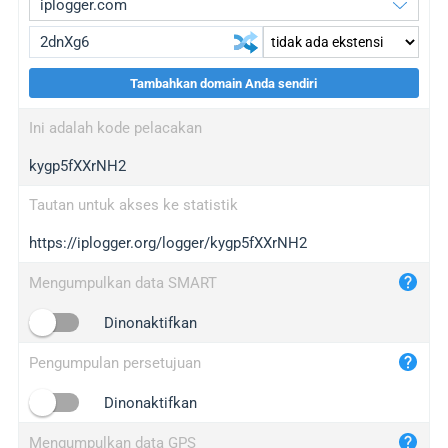
Tambahkan domain Anda sendiri
iplogger.org
upgrade
Ini adalah kode pelacakan
wl.gl
upgrade
kygp5fXXrNH2
ed.tc
upgrade
bc.ax
upgrade
Tautan untuk akses ke statistik
https://iplogger.org/logger/kygp5fXXrNH2
iplogger.com
maper.info
Mengumpulkan data SMART
iplogger.co
Dinonaktifkan
2no.co
Pengumpulan persetujuan
yip.su
iplogger.info
Dinonaktifkan
iplog.co
Mengumpulkan data GPS