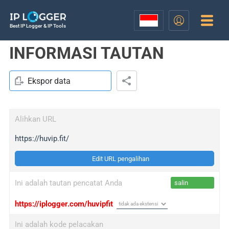
Best IP Logger & IP Tools
INFORMASI TAUTAN
Ekspor data
Alihkan URL
https://huvip.fit/
Edit URL pengalihan
Ini adalah tautan pencatat Anda
salin
https://iplogger.com/huvipfit
Ini adalah kode pelacakan