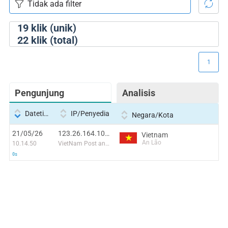
19
klik (unik)
22
klik (total)
1
Pengunjung
Analisis
Datetime
IP/Penyedia
Negara/Kota
21/05/26
123.26.164.105:59614
Vietnam
An Lão
10.14.50
VietNam Post and Telecom Corporation
0s