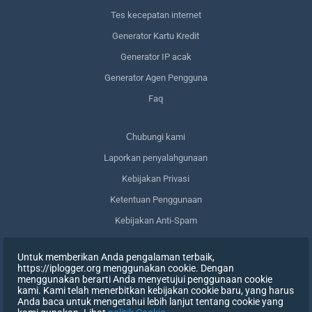
Tes kecepatan internet
Generator Kartu Kredit
Generator IP acak
Generator Agen Pengguna
Faq
Сhubungi kami
Laporkan penyalahgunaan
Kebijakan Privasi
Ketentuan Penggunaan
Kebijakan Anti-Spam
Kepatuhan terhadap GDPR
Untuk memberikan Anda pengalaman terbaik,
Menghapus data saya
https://iplogger.org menggunakan cookie. Dengan
menggunakan berarti Anda menyetujui penggunaan cookie
Mencabut persetujuan
kami. Kami telah menerbitkan kebijakan cookie baru, yang harus
Anda baca untuk mengetahui lebih lanjut tentang cookie yang