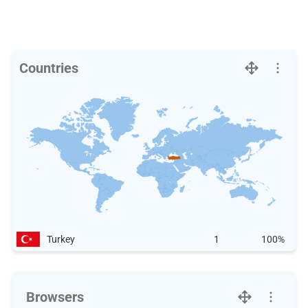
Countries
Turkey
1
100%
Browsers