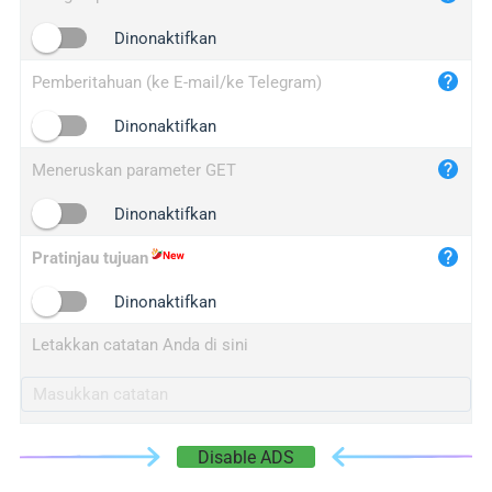
iplogger.cn
Dinonaktifkan
Pemberitahuan (ke E-mail/ke Telegram)
Dinonaktifkan
Meneruskan parameter GET
Dinonaktifkan
Pratinjau tujuan
Dinonaktifkan
Letakkan catatan Anda di sini
Disable ADS