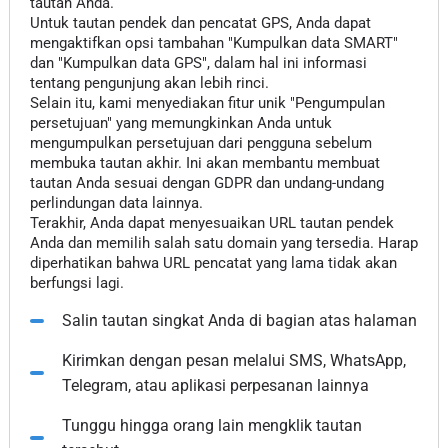
tautan Anda.
Untuk tautan pendek dan pencatat GPS, Anda dapat
mengaktifkan opsi tambahan "Kumpulkan data SMART"
dan "Kumpulkan data GPS", dalam hal ini informasi
tentang pengunjung akan lebih rinci.
Selain itu, kami menyediakan fitur unik "Pengumpulan
persetujuan" yang memungkinkan Anda untuk
mengumpulkan persetujuan dari pengguna sebelum
membuka tautan akhir. Ini akan membantu membuat
tautan Anda sesuai dengan GDPR dan undang-undang
perlindungan data lainnya.
Terakhir, Anda dapat menyesuaikan URL tautan pendek
Anda dan memilih salah satu domain yang tersedia. Harap
diperhatikan bahwa URL pencatat yang lama tidak akan
berfungsi lagi.
Salin tautan singkat Anda di bagian atas halaman
Kirimkan dengan pesan melalui SMS, WhatsApp,
Telegram, atau aplikasi perpesanan lainnya
Tunggu hingga orang lain mengklik tautan