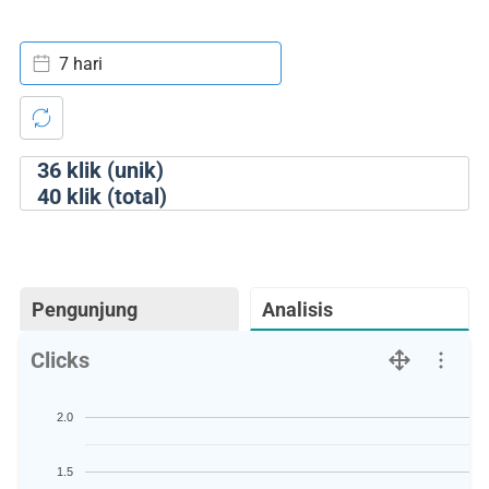
7 hari
36
klik (unik)
40
klik (total)
Pengunjung
Analisis
Clicks
2.0
1.5