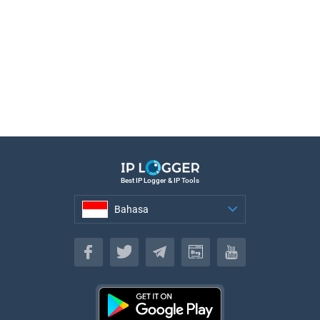
Best IP Logger & IP Tools
Bahasa
Bahasa