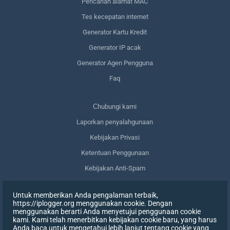
Pencarian alamat MAC
Tes kecepatan internet
Generator Kartu Kredit
Generator IP acak
Generator Agen Pengguna
Faq
Сhubungi kami
Laporkan penyalahgunaan
Kebijakan Privasi
Ketentuan Penggunaan
Kebijakan Anti-Spam
Kepatuhan terhadap GDPR
Untuk memberikan Anda pengalaman terbaik,
Menghapus data saya
https://iplogger.org menggunakan cookie. Dengan
menggunakan berarti Anda menyetujui penggunaan cookie
Mencabut persetujuan
kami. Kami telah menerbitkan kebijakan cookie baru, yang harus
Anda baca untuk mengetahui lebih lanjut tentang cookie yang