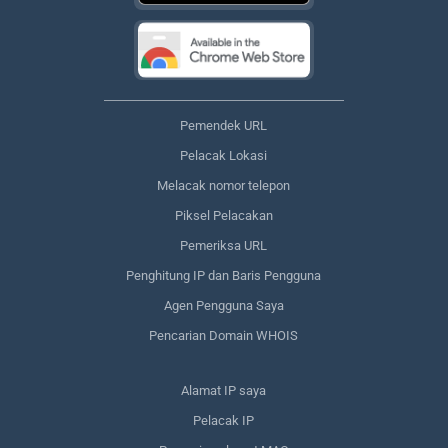
Pemendek URL
Pelacak Lokasi
Melacak nomor telepon
Piksel Pelacakan
Pemeriksa URL
Penghitung IP dan Baris Pengguna
Agen Pengguna Saya
Pencarian Domain WHOIS
Alamat IP saya
Pelacak IP