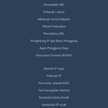
Pemendek URL
Pelacak Lokasi
Melacak nomor telepon
Piksel Pelacakan
Pemeriksa URL
Penghitung IP dan Baris Pengguna
Agen Pengguna Saya
Pencarian Domain WHOIS
Alamat IP saya
Pelacak IP
Pencarian alamat MAC
Tes kecepatan internet
Generator Kartu Kredit
Generator IP acak