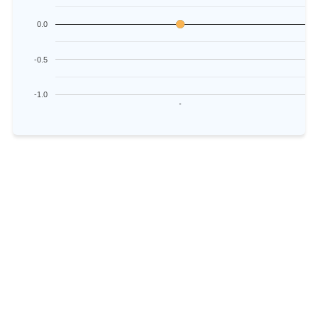
0.0
-0.5
-1.0
-