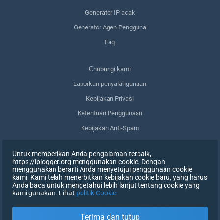
Generator IP acak
Generator Agen Pengguna
Faq
Сhubungi kami
Laporkan penyalahgunaan
Kebijakan Privasi
Ketentuan Penggunaan
Kebijakan Anti-Spam
Kepatuhan terhadap GDPR
Untuk memberikan Anda pengalaman terbaik,
Menghapus data saya
https://iplogger.org menggunakan cookie. Dengan
menggunakan berarti Anda menyetujui penggunaan cookie
Mencabut persetujuan
kami. Kami telah menerbitkan kebijakan cookie baru, yang harus
Anda baca untuk mengetahui lebih lanjut tentang cookie yang
kami gunakan. Lihat
politik Cookie
DAFTAR
Terima dan tutup