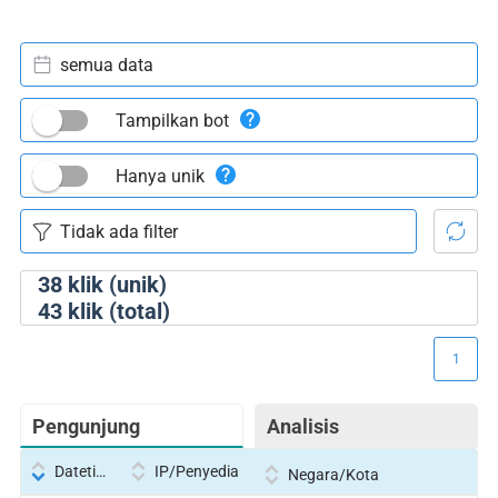
semua data
Tampilkan bot
Hanya unik
38
klik (unik)
43
klik (total)
1
Pengunjung
Analisis
Datetime
IP/Penyedia
Negara/Kota