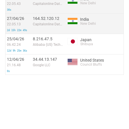
New Delhi
22.05.43
Capitalonline Data Service (HK) Co
30s
27/04/26
164.52.120.12
India
New Delhi
22.05.13
Capitalonline Data Service (HK) Co
2d 15h 22m 49s
25/04/26
8.216.47.5
Japan
Shibuya
06.42.24
Alibaba (US) Technology Co., Ltd.
12d 9h 25m 36s
12/04/26
34.44.13.147
United States
Council Bluffs
21.16.48
Google LLC
0s