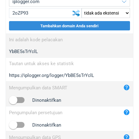
Tambahkan domain Anda sendiri
iplogger.org
upgrade
Ini adalah kode pelacakan
wl.gl
upgrade
YbBE5sTrYclL
ed.tc
upgrade
bc.ax
upgrade
Tautan untuk akses ke statistik
https://iplogger.org/logger/YbBE5sTrYclL
iplogger.com
maper.info
Mengumpulkan data SMART
iplogger.co
Dinonaktifkan
2no.co
Pengumpulan persetujuan
yip.su
iplogger.info
Dinonaktifkan
iplog.co
Mengumpulkan data GPS