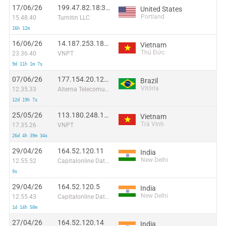
17/06/26
199.47.82.18:36322
United States
Portland
15.48.40
Turnitin LLC
16h 12m
16/06/26
14.187.253.180:46364
Vietnam
Thủ Đức
23.36.40
VNPT
9d 11h 1m 7s
07/06/26
177.154.20.127:60502
Brazil
Vitória
12.35.33
Alterna Telecomunicacoes E Conectividade Ltda EPP
12d 19h 7s
25/05/26
113.180.248.137:45159
Vietnam
Trà Vinh
17.35.26
VNPT
26d 4h 39m 34s
29/04/26
164.52.120.11
India
New Delhi
12.55.52
Capitalonline Data Service (HK) Co
9s
29/04/26
164.52.120.5
India
New Delhi
12.55.43
Capitalonline Data Service (HK) Co
1d 14h 50m
27/04/26
164.52.120.14
India