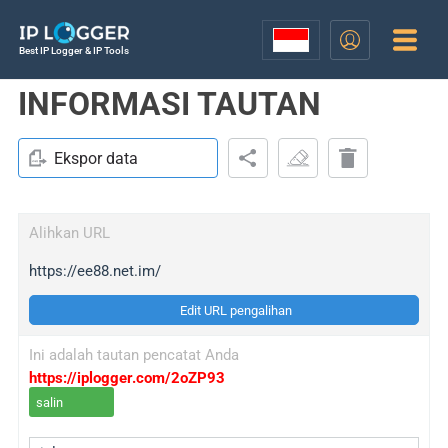
Best IP Logger & IP Tools
INFORMASI TAUTAN
Ekspor data
Alihkan URL
https://ee88.net.im/
Edit URL pengalihan
Ini adalah tautan pencatat Anda
https://iplogger.com/2oZP93
salin