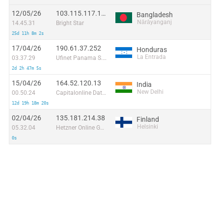
12/05/26
103.115.117.182:35214
Bangladesh
Nārāyanganj
14.45.31
Bright Star
25d 11h 8m 2s
17/04/26
190.61.37.252
Honduras
La Entrada
03.37.29
Ufinet Panama S.A.
2d 2h 47m 5s
15/04/26
164.52.120.13
India
New Delhi
00.50.24
Capitalonline Data Service (HK) Co
12d 19h 18m 20s
02/04/26
135.181.214.38
Finland
Helsinki
05.32.04
Hetzner Online GmbH
0s