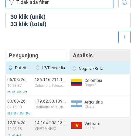
30
klik (unik)
33
klik (total)
1
Pengunjung
Analisis
Datetime
IP/Penyedia
Negara/Kota
05/08/26
186.116.211.11:58466
Colombia
Bogotá
10.28.37
Colombia Telecomunicaciones S.a. ESP
2d 8h 11m 59s
03/08/26
179.62.30.139:44294
Argentina
Chajarí
02.16.38
Radiodifusora Chajari SA
82d 10h 23m 20s
12/05/26
14.164.205.18:43463
Vietnam
Hanoi
15.53.18
VNPT-VNNIC
1h 7m 47s