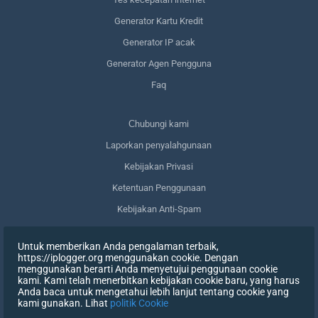
Generator Kartu Kredit
Generator IP acak
Generator Agen Pengguna
Faq
Сhubungi kami
Laporkan penyalahgunaan
Kebijakan Privasi
Ketentuan Penggunaan
Kebijakan Anti-Spam
Kepatuhan terhadap GDPR
Untuk memberikan Anda pengalaman terbaik,
Menghapus data saya
https://iplogger.org menggunakan cookie. Dengan
menggunakan berarti Anda menyetujui penggunaan cookie
Mencabut persetujuan
kami. Kami telah menerbitkan kebijakan cookie baru, yang harus
Anda baca untuk mengetahui lebih lanjut tentang cookie yang
kami gunakan. Lihat
politik Cookie
DAFTAR