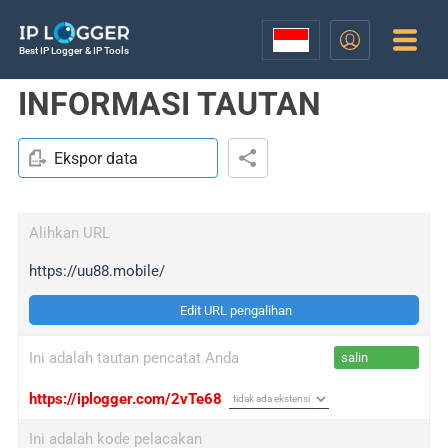
Best IP Logger & IP Tools
INFORMASI TAUTAN
Ekspor data
Alihkan URL
https://uu88.mobile/
Edit URL pengalihan
Ini adalah tautan pencatat Anda
salin
https://iplogger.com/2vTe68
Ini adalah kode pelacakan