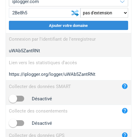
Ajouter votre domaine
iplogger.org
upgrade
Connexion par l'identifiant de l'enregistreur
wl.gl
upgrade
uWAb5ZantRNt
ed.tc
upgrade
bc.ax
upgrade
Lien vers les statistiques d'accès
https://iplogger.org/logger/uWAb5ZantRNt
iplogger.com
maper.info
Collecter des données SMART
iplogger.co
Désactivé
2no.co
Collecte des consentements
yip.su
iplogger.info
Désactivé
iplog.co
Collecter des données GPS