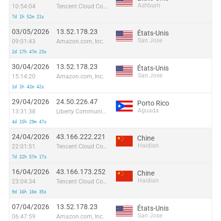
Ashburn
10:54:04
Tencent Cloud Computing (Beijing) Co
7d 1h 52m 21s
03/05/2026
13.52.178.23
États-Unis
San Jose
09:01:43
Amazon.com, Inc.
2d 17h 47m 23s
30/04/2026
13.52.178.23
États-Unis
San Jose
15:14:20
Amazon.com, Inc.
1d 1h 42m 42s
29/04/2026
24.50.226.47
Porto Rico
Aguada
13:31:38
Liberty Communications of Puerto Rico LLC
4d 15h 29m 47s
24/04/2026
43.166.222.221
Chine
Haidian
22:01:51
Tencent Cloud Computing (Beijing) Co
7d 22h 57m 17s
16/04/2026
43.166.173.252
Chine
Haidian
23:04:34
Tencent Cloud Computing (Beijing) Co
9d 16h 16m 35s
07/04/2026
13.52.178.23
États-Unis
San Jose
06:47:59
Amazon.com, Inc.