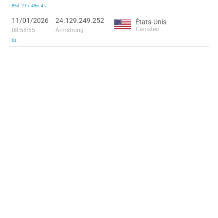
85d 21h 49m 4s
11/01/2026
24.129.249.252
États-Unis
Canisteo
08:58:55
Armstrong
0s