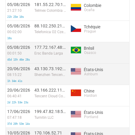
05/08/2026
181.55.22.70:1401
Colombie
Ocaña
21:27:10
Telmex Colombia S.A.
21h 25m 10s
05/08/2026
88.102.250.219:41308
Tchéquie
Prague
00:02:00
Telefonica O2 Czech Republic, a.s.
10s
05/08/2026
177.72.167.48:2944
Brésil
Osasco
00:01:50
Ersc Banda Larga
45d 15h 46m 28s
20/06/2026
43.130.73.192:39369
États-Unis
Ashburn
08:15:22
Shenzhen Tencent Computer Systems Company Limited
1h 34m 41s
20/06/2026
43.166.222.112:59541
Chine
Haidian
06:40:41
Tencent Cloud Computing (Beijing) Co
2d 22h 53m 23s
17/06/2026
199.47.82.18:59184
États-Unis
Portland
07:47:18
Turnitin LLC
37d 20h 53m 14s
10/05/2026
170.106.52.71
États-Unis