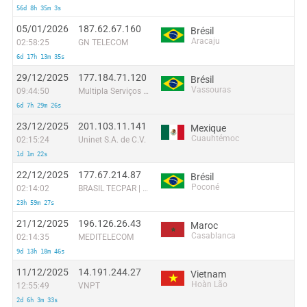
56d 8h 35m 3s
05/01/2026
187.62.67.160
Brésil
Aracaju
02:58:25
GN TELECOM
6d 17h 13m 35s
29/12/2025
177.184.71.120
Brésil
Vassouras
09:44:50
Multipla Serviços Inteligentes
6d 7h 29m 26s
23/12/2025
201.103.11.141
Mexique
Cuauhtémoc
02:15:24
Uninet S.A. de C.V.
1d 1m 22s
22/12/2025
177.67.214.87
Brésil
Poconé
02:14:02
BRASIL TECPAR | AMIGO | AVATO
23h 59m 27s
21/12/2025
196.126.26.43
Maroc
Casablanca
02:14:35
MEDITELECOM
9d 13h 18m 46s
11/12/2025
14.191.244.27
Vietnam
Hoàn Lão
12:55:49
VNPT
2d 6h 3m 33s