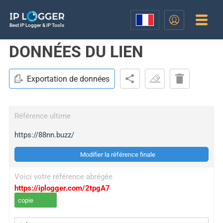
Best IP Logger & IP Tools
DONNÉES DU LIEN
Exportation de données
Référence ultime
https://88nn.buzz/
Modifier la référence finale
Voici votre référence abrégée
https://iplogger.com/2tpgA7
copie