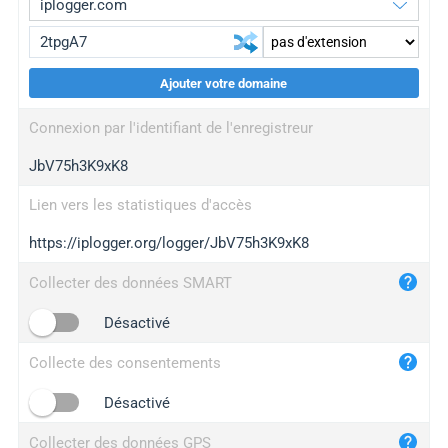
Ajouter votre domaine
iplogger.org
upgrade
Connexion par l'identifiant de l'enregistreur
wl.gl
upgrade
JbV75h3K9xK8
ed.tc
upgrade
bc.ax
upgrade
Lien vers les statistiques d'accès
https://iplogger.org/logger/JbV75h3K9xK8
iplogger.com
maper.info
Collecter des données SMART
iplogger.co
Désactivé
2no.co
Collecte des consentements
yip.su
iplogger.info
Désactivé
iplog.co
Collecter des données GPS