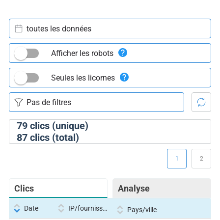
toutes les données
Afficher les robots
Seules les licornes
79
clics (unique)
87
clics (total)
1
2
Clics
Analyse
Date
IP/fournisseur
Pays/ville