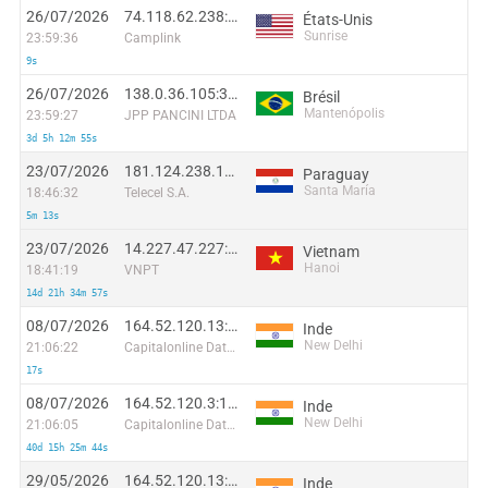
26/07/2026
74.118.62.238:54896
États-Unis
Sunrise
23:59:36
Camplink
9s
26/07/2026
138.0.36.105:34496
Brésil
Mantenópolis
23:59:27
JPP PANCINI LTDA
3d 5h 12m 55s
23/07/2026
181.124.238.16:53064
Paraguay
Santa María
18:46:32
Telecel S.A.
5m 13s
23/07/2026
14.227.47.227:49594
Vietnam
Hanoi
18:41:19
VNPT
14d 21h 34m 57s
08/07/2026
164.52.120.13:25905
Inde
New Delhi
21:06:22
Capitalonline Data Service (HK) Co
17s
08/07/2026
164.52.120.3:10526
Inde
New Delhi
21:06:05
Capitalonline Data Service (HK) Co
40d 15h 25m 44s
29/05/2026
164.52.120.13:60650
Inde