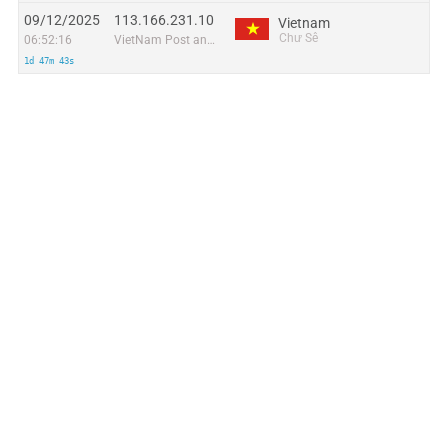
09/12/2025
113.166.231.10
Vietnam
Chư Sê
06:52:16
VietNam Post and Telecom Corporation
1d 47m 43s