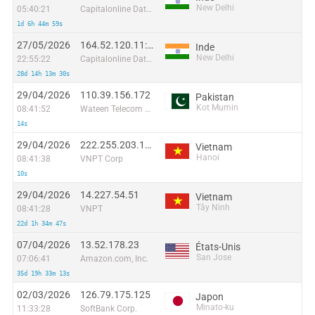
New Delhi
05:40:21
Capitalonline Data Service (HK) Co
1d 6h 44m 59s
27/05/2026
164.52.120.11:27239
Inde
New Delhi
22:55:22
Capitalonline Data Service (HK) Co
28d 14h 13m 30s
29/04/2026
110.39.156.172
Pakistan
Kot Mumin
08:41:52
Wateen Telecom Limited
14s
29/04/2026
222.255.203.119
Vietnam
Hanoi
08:41:38
VNPT Corp
10s
29/04/2026
14.227.54.51
Vietnam
Tây Ninh
08:41:28
VNPT
22d 1h 34m 47s
07/04/2026
13.52.178.23
États-Unis
San Jose
07:06:41
Amazon.com, Inc.
35d 19h 33m 13s
02/03/2026
126.79.175.125
Japon
Minato-ku
11:33:28
SoftBank Corp.