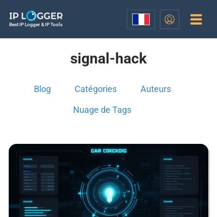
Best IP Logger & IP Tools
signal-hack
Blog
Catégories
Auteurs
Nuage de Tags