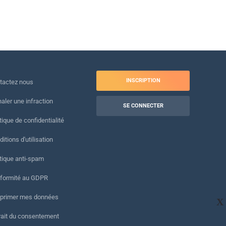
INSCRIPTION
tactez nous
naler une infraction
SE CONNECTER
tique de confidentialité
itions d'utilisation
itique anti-spam
formité au GDPR
primer mes données
X
rait du consentement