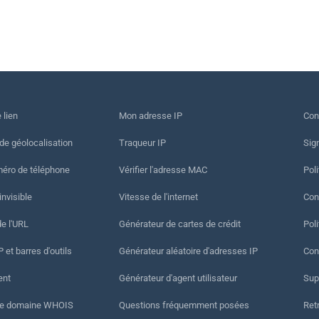
 lien
Mon adresse IP
Con
 de géolocalisation
Traqueur IP
Sig
méro de téléphone
Vérifier l'adresse MAC
Poli
invisible
Vitesse de l'internet
Cond
de l'URL
Générateur de cartes de crédit
Pol
 et barres d'outils
Générateur aléatoire d'adresses IP
Con
ent
Générateur d'agent utilisateur
Sup
de domaine WHOIS
Questions fréquemment posées
Ret