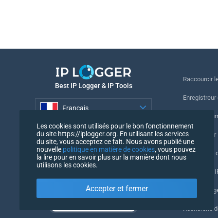
Raccourcir le
Best IP Logger & IP Tools
Enregistreur
Français
Suivre le nu
Les cookies sont utilisés pour le bon fonctionnement
Français
du site https://iplogger.org. En utilisant les services
Enregistreur 
du site, vous acceptez ce fait. Nous avons publié une
nouvelle
politique en matière de cookies
, vous pouvez
Vérification 
la lire pour en savoir plus sur la manière dont nous
utilisons les cookies.
Compteurs IP
Accepter et fermer
Mon UserAg
Recherche 