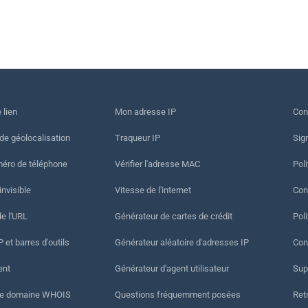
 lien
Mon adresse IP
Con
 de géolocalisation
Traqueur IP
Sig
méro de téléphone
Vérifier l'adresse MAC
Poli
invisible
Vitesse de l'internet
Cond
de l'URL
Générateur de cartes de crédit
Pol
 et barres d'outils
Générateur aléatoire d'adresses IP
Con
ent
Générateur d'agent utilisateur
Sup
de domaine WHOIS
Questions fréquemment posées
Ret