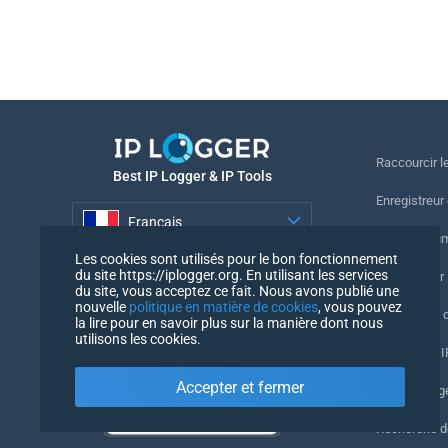
Raccourcir le
Best IP Logger & IP Tools
Enregistreur
Français
Suivre le nu
Les cookies sont utilisés pour le bon fonctionnement
Français
du site https://iplogger.org. En utilisant les services
Enregistreur 
du site, vous acceptez ce fait. Nous avons publié une
nouvelle
politique en matière de cookies
, vous pouvez
Vérification 
la lire pour en savoir plus sur la manière dont nous
utilisons les cookies.
Compteurs IP
Accepter et fermer
Mon UserAg
Recherche 