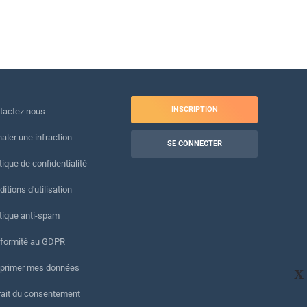
INSCRIPTION
tactez nous
naler une infraction
SE CONNECTER
tique de confidentialité
itions d'utilisation
itique anti-spam
formité au GDPR
primer mes données
X
rait du consentement