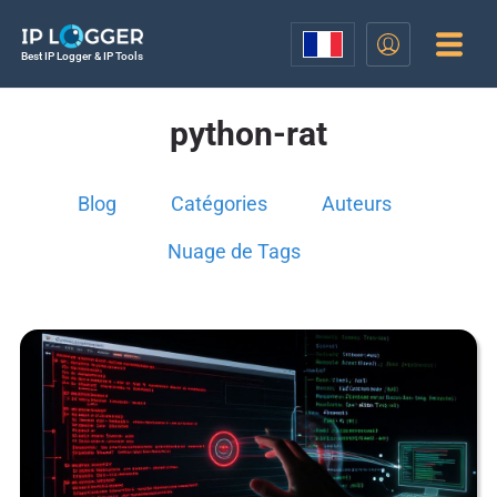
Best IP Logger & IP Tools
python-rat
Blog
Catégories
Auteurs
Nuage de Tags