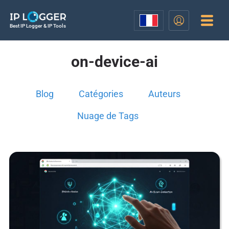
Best IP Logger & IP Tools
on-device-ai
Blog
Catégories
Auteurs
Nuage de Tags