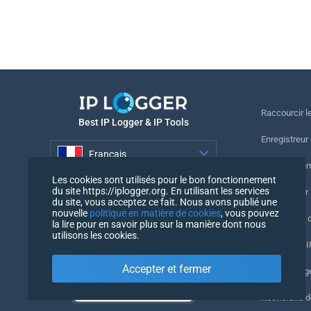
Raccourcir le
Best IP Logger & IP Tools
Enregistreur
Français
Suivre le nu
Les cookies sont utilisés pour le bon fonctionnement
Français
du site https://iplogger.org. En utilisant les services
Enregistreur 
du site, vous acceptez ce fait. Nous avons publié une
nouvelle
politique en matière de cookies
, vous pouvez
Vérification 
la lire pour en savoir plus sur la manière dont nous
utilisons les cookies.
Compteurs IP
Accepter et fermer
Mon UserAg
Recherche 