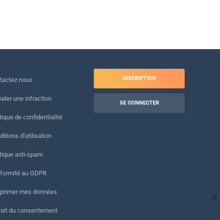
INSCRIPTION
tactez nous
naler une infraction
SE CONNECTER
tique de confidentialité
itions d'utilisation
itique anti-spam
formité au GDPR
primer mes données
X
rait du consentement