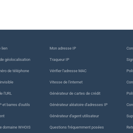
 lien
Mon adresse IP
Con
 de géolocalisation
Traqueur IP
Sig
méro de téléphone
Vérifier l'adresse MAC
Poli
invisible
Vitesse de l'internet
Cond
de l'URL
Générateur de cartes de crédit
Pol
 et barres d'outils
Générateur aléatoire d'adresses IP
Con
ent
Générateur d'agent utilisateur
Sup
de domaine WHOIS
Questions fréquemment posées
Ret