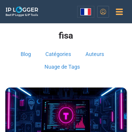
Best IP Logger & IP Tools
fisa
Blog
Catégories
Auteurs
Nuage de Tags