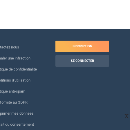
INSCRIPTION
tactez nous
naler une infraction
SE CONNECTER
tique de confidentialité
itions d'utilisation
itique anti-spam
formité au GDPR
primer mes données
X
rait du consentement