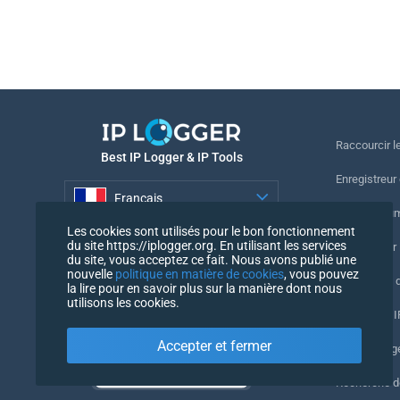
Raccourcir le
Best IP Logger & IP Tools
Enregistreur
Français
Suivre le nu
Les cookies sont utilisés pour le bon fonctionnement
Français
du site https://iplogger.org. En utilisant les services
Enregistreur 
du site, vous acceptez ce fait. Nous avons publié une
nouvelle
politique en matière de cookies
, vous pouvez
Vérification 
la lire pour en savoir plus sur la manière dont nous
utilisons les cookies.
Compteurs IP
Accepter et fermer
Mon UserAg
Recherche 