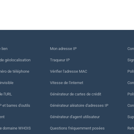
 lien
Mon adresse IP
Con
 de géolocalisation
Traqueur IP
Sig
méro de téléphone
Vérifier l'adresse MAC
Poli
invisible
Vitesse de l'internet
Cond
de l'URL
Générateur de cartes de crédit
Pol
 et barres d'outils
Générateur aléatoire d'adresses IP
Con
ent
Générateur d'agent utilisateur
Sup
de domaine WHOIS
Questions fréquemment posées
Ret